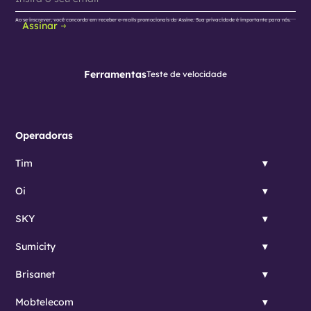
Ao se inscrever, você concorda em receber e-mails promocionais da Assine. Sua privacidade é importante para nós.
Assinar
Ferramentas
Teste de velocidade
Operadoras
Tim
Oi
SKY
Sumicity
Brisanet
Mobtelecom