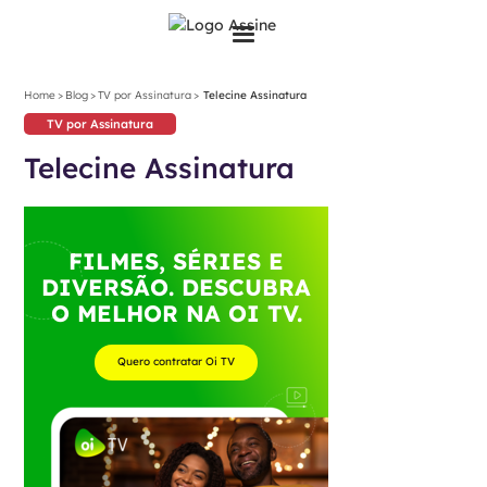
>
>
>
Home
Blog
TV por Assinatura
Telecine Assinatura
TV por Assinatura
Telecine Assinatura
FILMES, SÉRIES E
DIVERSÃO. DESCUBRA
O MELHOR NA OI TV.
Quero contratar Oi TV