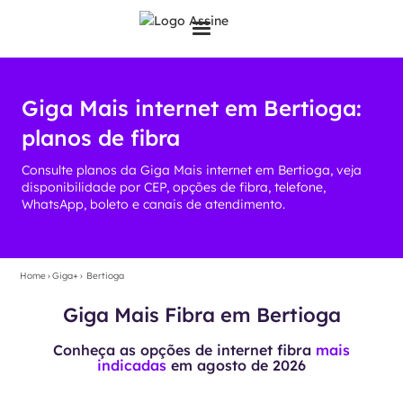
Giga Mais internet em Bertioga:
planos de fibra
Consulte planos da Giga Mais internet em Bertioga, veja
disponibilidade por CEP, opções de fibra, telefone,
WhatsApp, boleto e canais de atendimento.
Home
›
Giga+
›
Bertioga
Giga Mais Fibra em Bertioga
Conheça as opções de internet fibra
mais
indicadas
em
agosto de 2026