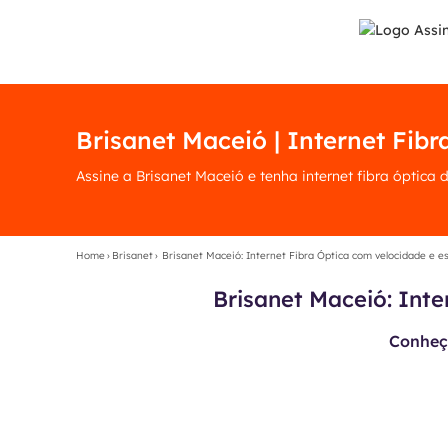
Brisanet Maceió | Internet Fibr
Assine a Brisanet Maceió e tenha internet fibra óptica 
Home
›
Brisanet
›
Brisanet Maceió: Internet Fibra Óptica com velocidade e e
Brisanet Maceió: Int
Conheça