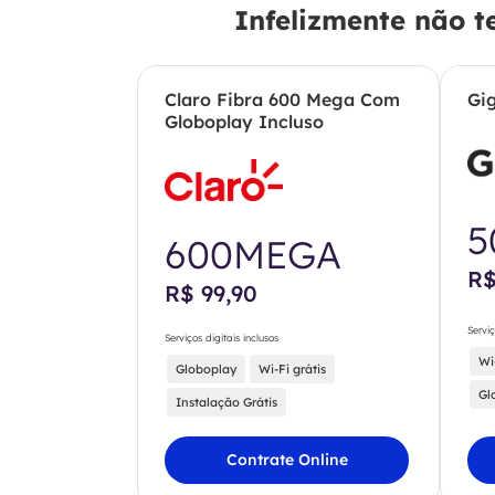
Infelizmente não t
Claro Fibra 600 Mega Com
Gi
Globoplay Incluso
5
600MEGA
R$
R$ 99,90
Serviç
Serviços digitais inclusos
Wi
Globoplay
Wi-Fi grátis
Gl
Instalação Grátis
Contrate Online