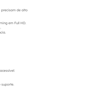
e precisam de alto
aming em Full HD.
.
cia.
cessível:
e suporte.