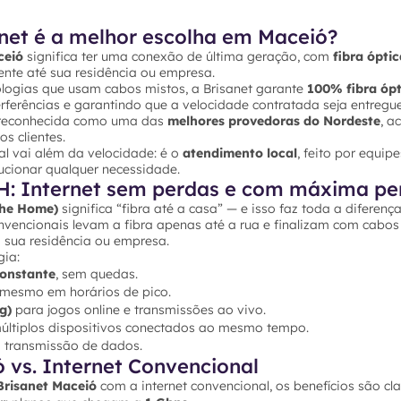
anet é a melhor escolha em Maceió?
ceió
significa ter uma conexão de última geração, com
fibra ópti
ente até sua residência ou empresa.
ologias que usam cabos mistos, a Brisanet garante
100% fibra ópt
rferências e garantindo que a velocidade contratada seja entregue
é reconhecida como uma das
melhores provedoras do Nordeste
, a
s clientes.
al vai além da velocidade: é o
atendimento local
, feito por equi
ucionar qualquer necessidade.
H: Internet sem perdas e com máxima p
The Home)
significa “fibra até a casa” — e isso faz toda a diferença
vencionais levam a fibra apenas até a rua e finalizam com cabos 
m sua residência ou empresa.
gia:
constante
, sem quedas.
 mesmo em horários de pico.
g)
para jogos online e transmissões ao vivo.
ltiplos dispositivos conectados ao mesmo tempo.
 transmissão de dados.
 vs. Internet Convencional
Brisanet Maceió
com a internet convencional, os benefícios são cla