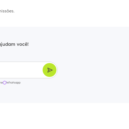
issões.
ajudam você!
ne
Whatsapp