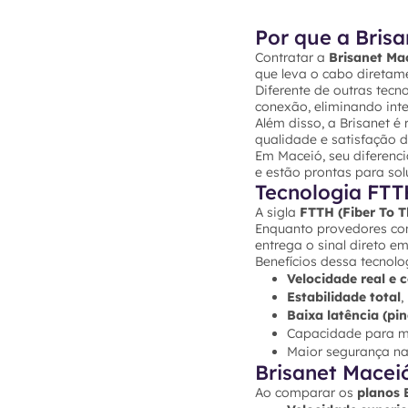
Por que a Bris
Contratar a
Brisanet Ma
que leva o cabo diretam
Diferente de outras tecn
conexão, eliminando inte
Além disso, a Brisanet 
qualidade e satisfação do
Em Maceió, seu diferenci
e estão prontas para sol
Tecnologia FTT
A sigla
FTTH (Fiber To 
Enquanto provedores con
entrega o sinal direto e
Benefícios dessa tecnolo
Velocidade real e 
Estabilidade total
,
Baixa latência (pin
Capacidade para mú
Maior segurança na
Brisanet Maceió
Ao comparar os
planos 