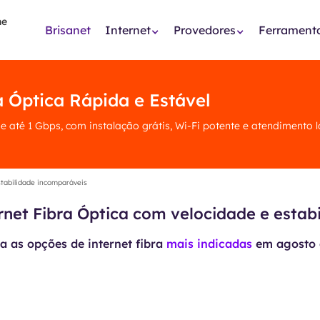
Brisanet
Internet
Provedores
Ferrament
a Óptica Rápida e Estável
de até 1 Gbps, com instalação grátis, Wi-Fi potente e atendimento 
stabilidade incomparáveis
ernet Fibra Óptica com velocidade e estab
 as opções de internet fibra
mais indicadas
em
agosto 