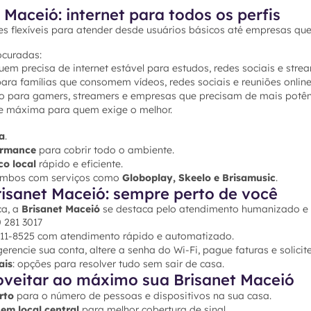
 Maceió: internet para todos os perfis
es flexíveis para atender desde usuários básicos até empresas qu
ocuradas:
em precisa de internet estável para estudos, redes sociais e stre
para famílias que consomem vídeos, redes sociais e reuniões online
to para gamers, streamers e empresas que precisam de mais potên
e máxima para quem exige o melhor.
a
.
formance
para cobrir todo o ambiente.
co local
rápido e eficiente.
combos com serviços como
Globoplay, Skeelo e Brisamusic
.
isanet Maceió: sempre perto de você
ca, a
Brisanet Maceió
se destaca pelo atendimento humanizado e a
0 281 3017
8111-8525 com atendimento rápido e automatizado.
 gerencie sua conta, altere a senha do Wi-Fi, pague faturas e solicit
ais
: opções para resolver tudo sem sair de casa.
oveitar ao máximo sua Brisanet Maceió
rto
para o número de pessoas e dispositivos na sua casa.
 em local central
para melhor cobertura de sinal.