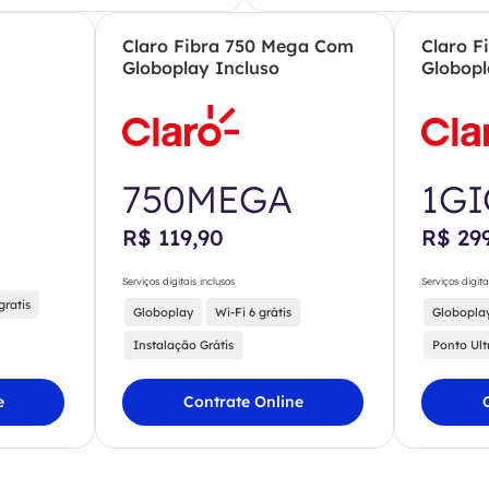
Claro Fibra 750 Mega Com
Claro F
Globoplay Incluso
Globopl
750MEGA
1G
R$ 119,90
R$ 29
Serviços digitais inclusos
Serviços digita
gratis
Globoplay
Wi-Fi 6 grátis
Globopla
Instalação Grátis
Ponto Ult
e
Contrate Online