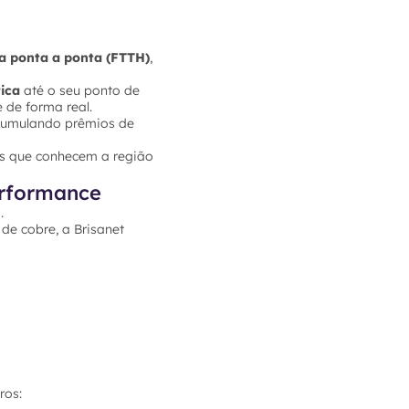
ca ponta a ponta (FTTH)
,
ica
até o seu ponto de
 de forma real.
cumulando prêmios de
pes que conhecem a região
erformance
.
de cobre, a Brisanet
ros: