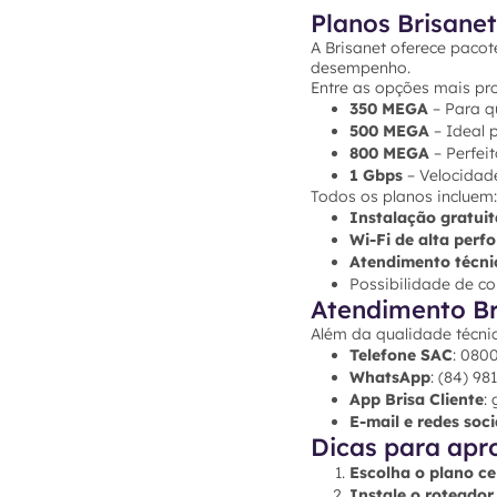
Planos Brisanet
A Brisanet oferece pacot
desempenho.
Entre as opções mais pr
350 MEGA
– Para qu
500 MEGA
– Ideal 
800 MEGA
– Perfei
1 Gbps
– Velocidad
Todos os planos incluem:
Instalação gratuit
Wi-Fi de alta per
Atendimento técni
Possibilidade de 
Atendimento Br
Além da qualidade técni
Telefone SAC
: 080
WhatsApp
: (84) 9
App Brisa Cliente
:
E-mail e redes soci
Dicas para apr
Escolha o plano ce
Instale o roteador