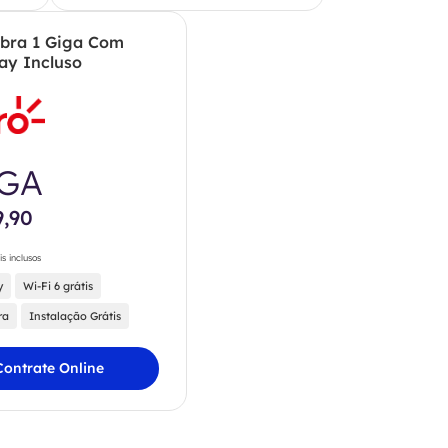
ibra 1 Giga Com
ay Incluso
IGA
9,90
is inclusos
y
Wi-Fi 6 grátis
ra
Instalação Grátis
Contrate Online