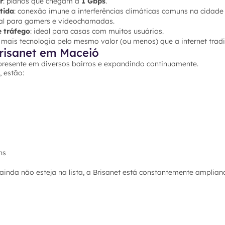
r
: planos que chegam a
1 Gbps
.
tida
: conexão imune a interferências climáticas comuns na cidade 
ial para gamers e videochamadas.
e tráfego
: ideal para casas com muitos usuários.
: mais tecnologia pelo mesmo valor (ou menos) que a internet tradi
risanet em Maceió
presente em diversos bairros e expandindo continuamente.
, estão:
ns
inda não esteja na lista, a Brisanet está constantemente amplian