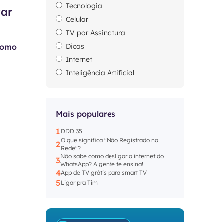
Tecnologia
tar
Celular
TV por Assinatura
 como
Dicas
Internet
Inteligência Artificial
Mais populares
1
DDD 35
O que significa "Não Registrado na
2
Rede"?
Não sabe como desligar a internet do
3
WhatsApp? A gente te ensina!
4
App de TV grátis para smart TV
5
Ligar pra Tim