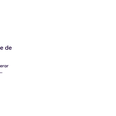
te de
gerar