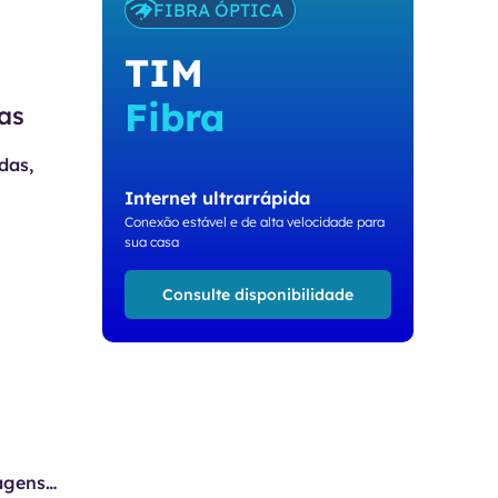
FIBRA ÓPTICA
TIM
Fibra
as
das,
Internet ultrarrápida
Conexão estável e de alta velocidade para
sua casa
Consulte disponibilidade
agens