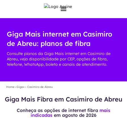
Giga Mais internet em Casimiro
de Abreu: planos de fibra
Consulte planos da Giga Mais internet em Casimiro de
Abreu, veja disponibilidade por CEP, opções de fibra,
telefone, WhatsApp, boleto e canais de atendimento.
Home
›
Giga+
›
Casimiro de Abreu
Giga Mais Fibra em Casimiro de Abreu
Conheça as opções de internet fibra
mais
indicadas
em
agosto de 2026