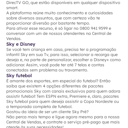
DirecTV GO, que estão disponíveis em qualquer dispositivo
smart.
A plataforma reúne muito conhecimento e curiosidades
sobre diversos assuntos, que com certeza vão te
proporcionar diversão por bastante tempo.
Para ativar esse recurso, é só ligar no 0800 941 9599 e
conversar com um de nossos atendentes na Central de
Vendas.
Sky e Disney
Se você tem criança em casa, precisa ter a programação
infantil Sky em sua Tv, para isso, selecionar a recarga que
deseja e, na parte de personalizar, escolher a Disney+ como
adicionar. Assim, você pode ter até 7 telas e contas
conectadas sem problema ou travamento.
Sky futebol
É amante dos esportes, em especial do futebol? Então
saiba que existem 4 opções diferentes de pacotes
promocionais Sky com canais exclusivos para quem adora
assistir futebol! Tem ESPN extra, Premiere e, claro, pacotes
Sky futebol para quem deseja assistir a Copa Nordeste ou
a temporada completa de futebol.
Gostou da ideia de ser um cliente Sky Pré?
Não perca mais tempo e ligue agora mesmo para a nossa
Central de Vendas, e contrate o serviço pré-pago que mais
atende às suas necessidades!