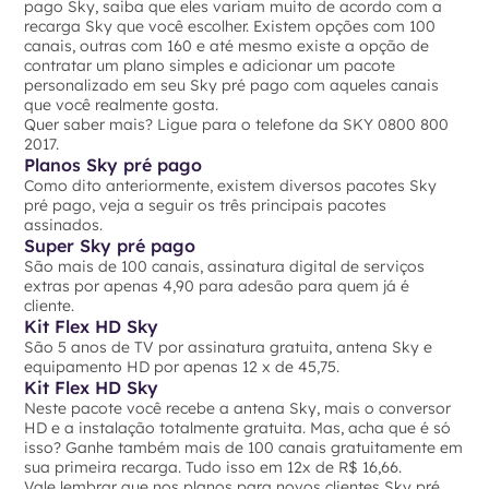
pago Sky, saiba que eles variam muito de acordo com a
recarga Sky que você escolher. Existem opções com 100
canais, outras com 160 e até mesmo existe a opção de
contratar um plano simples e adicionar um pacote
personalizado em seu Sky pré pago com aqueles canais
que você realmente gosta.
Quer saber mais? Ligue para o telefone da SKY 0800 800
2017.
Planos Sky pré pago
Como dito anteriormente, existem diversos pacotes Sky
pré pago, veja a seguir os três principais pacotes
assinados.
Super Sky pré pago
São mais de 100 canais, assinatura digital de serviços
extras por apenas 4,90 para adesão para quem já é
cliente.
Kit Flex HD Sky
São 5 anos de TV por assinatura gratuita, antena Sky e
equipamento HD por apenas 12 x de 45,75.
Kit Flex HD Sky
Neste pacote você recebe a antena Sky, mais o conversor
HD e a instalação totalmente gratuita. Mas, acha que é só
isso? Ganhe também mais de 100 canais gratuitamente em
sua primeira recarga. Tudo isso em 12x de R$ 16,66.
Vale lembrar que nos planos para novos clientes Sky pré