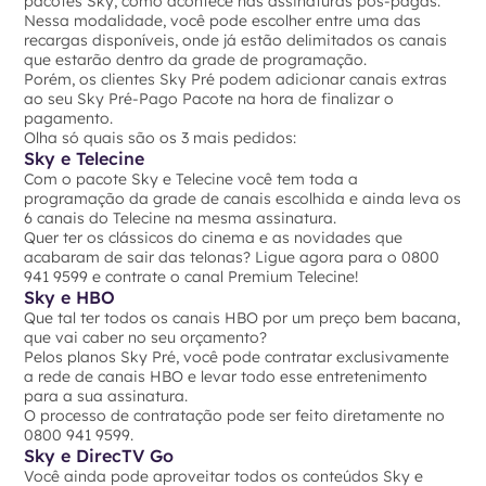
pacotes Sky, como acontece nas assinaturas pós-pagas.
Nessa modalidade, você pode escolher entre uma das
recargas disponíveis, onde já estão delimitados os canais
que estarão dentro da grade de programação.
Porém, os clientes Sky Pré podem adicionar canais extras
ao seu Sky Pré-Pago Pacote na hora de finalizar o
pagamento.
Olha só quais são os 3 mais pedidos:
Sky e Telecine
Com o pacote Sky e Telecine você tem toda a
programação da grade de canais escolhida e ainda leva os
6 canais do Telecine na mesma assinatura.
Quer ter os clássicos do cinema e as novidades que
acabaram de sair das telonas? Ligue agora para o 0800
941 9599 e contrate o canal Premium Telecine!
Sky e HBO
Que tal ter todos os canais HBO por um preço bem bacana,
que vai caber no seu orçamento?
Pelos planos Sky Pré, você pode contratar exclusivamente
a rede de canais HBO e levar todo esse entretenimento
para a sua assinatura.
O processo de contratação pode ser feito diretamente no
0800 941 9599.
Sky e DirecTV Go
Você ainda pode aproveitar todos os conteúdos Sky e