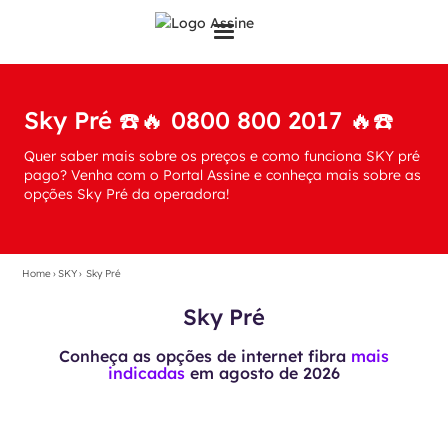
Sky Pré ☎️🔥 0800 800 2017 🔥☎️
Quer saber mais sobre os preços e como funciona SKY pré
pago? Venha com o Portal Assine e conheça mais sobre as
opções Sky Pré da operadora!
Home
›
SKY
›
Sky Pré
Sky Pré
Conheça as opções de internet fibra
mais
indicadas
em
agosto de 2026