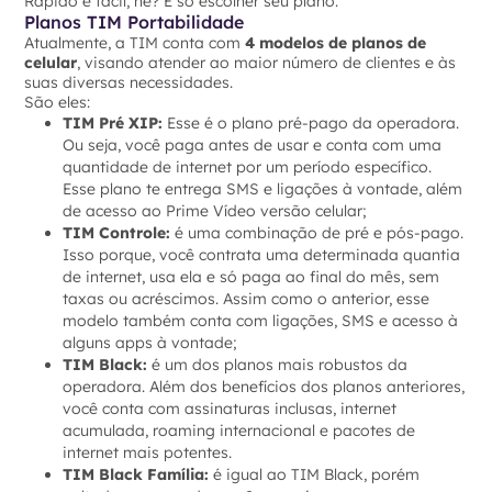
Rápido e fácil, né? É só escolher seu plano.
Planos TIM Portabilidade
Atualmente, a TIM conta com
4 modelos de planos de
celular
, visando atender ao maior número de clientes e às
suas diversas necessidades.
São eles:
TIM Pré XIP:
Esse é o plano pré-pago da operadora.
Ou seja, você paga antes de usar e conta com uma
quantidade de internet por um período específico.
Esse plano te entrega SMS e ligações à vontade, além
de acesso ao Prime Vídeo versão celular;
TIM Controle:
é uma combinação de pré e pós-pago.
Isso porque, você contrata uma determinada quantia
de internet, usa ela e só paga ao final do mês, sem
taxas ou acréscimos. Assim como o anterior, esse
modelo também conta com ligações, SMS e acesso à
alguns apps à vontade;
TIM Black:
é um dos planos mais robustos da
operadora. Além dos benefícios dos planos anteriores,
você conta com assinaturas inclusas, internet
acumulada, roaming internacional e pacotes de
internet mais potentes.
TIM Black Família:
é igual ao TIM Black, porém