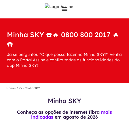
Minha SKY ☎️🔥 0800 800 2017 🔥
☎️
Já se perguntou “O que posso fazer no Minha SKY?” Venha
com o Portal Assine e confira todas as funcionalidades do
app Minha SKY!
Home
›
SKY
›
Minha SKY
Minha SKY
Conheça as opções de internet fibra
mais
indicadas
em
agosto de 2026