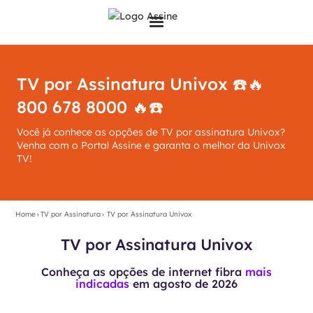
TV por Assinatura Univox ☎️🔥
800 678 8000 🔥☎️
Você já conhece as opções de TV por assinatura Univox?
Venha com o Portal Assine e garanta o melhor da Univox
TV!
Home
›
TV por Assinatura
›
TV por Assinatura Univox
TV por Assinatura Univox
Conheça as opções de internet fibra
mais
indicadas
em
agosto de 2026