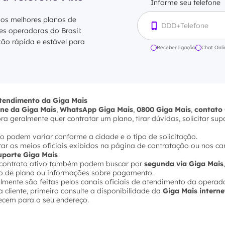
Informe seu telefone
 os melhores planos de
res operadoras do Brasil:
xão rápida e estável para
Receber ligação
Chat Onli
atendimento da Giga Mais
one da Giga Mais
,
WhatsApp Giga Mais
,
0800 Giga Mais
,
contato 
 geralmente quer contratar um plano, tirar dúvidas, solicitar sup
o podem variar conforme a cidade e o tipo de solicitação.
ultar os meios oficiais exibidos na página de contratação ou nos ca
suporte Giga Mais
m contrato ativo também podem buscar por
segunda via Giga Mais
ção de plano ou informações sobre pagamento.
lmente são feitas pelos canais oficiais de atendimento da operad
 cliente, primeiro consulte a disponibilidade da
Giga Mais intern
ecem para o seu endereço.