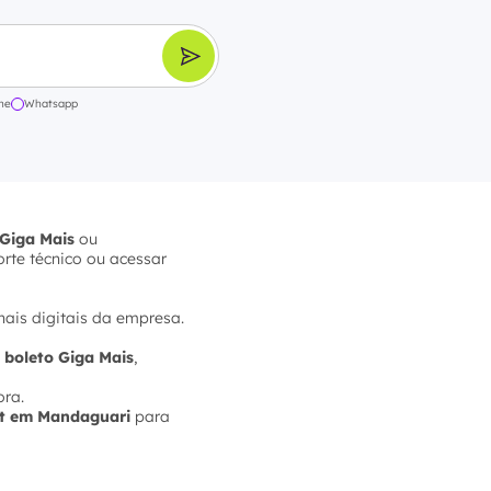
ne
Whatsapp
Giga Mais
ou
orte técnico ou acessar
nais digitais da empresa.
,
boleto Giga Mais
,
ora.
et em Mandaguari
para