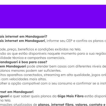
ais internet em Mandaguari?
ais internet em Mandaguari
, informe seu CEP e confira os planos 
de, preço, benefícios e condições exibidas na tela.
 são as que estão disponíveis naquele momento para a sua região
bilidade técnica e campanhas comerciais.
 Mandaguari é boa para casa?
s em Mandaguari
pode atender bem casas com diferentes níveis de
planos menores podem ser suficientes.
tos aparelhos conectados, streaming em alta qualidade, jogos onl
s com velocidades mais altas.
olher a opção compatível com o seu consumo e confirmar se a inst
ternet em Mandaguari
guari
e quer saber quais planos da
Giga Mais Fibra
estão disponí
na tela.
ormações atualizadas de
planos, internet fibra, valores, contato 