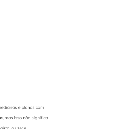
mediárias e planos com
ga
, mas isso não significa
irro, o CEP e