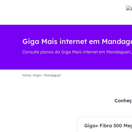
Giga Mais internet em Mandagua
Consulte planos da Giga Mais internet em Mandaguari, 
Home
›
Giga+
›
Mandaguari
Conheça
Giga+ Fibra 500 Me