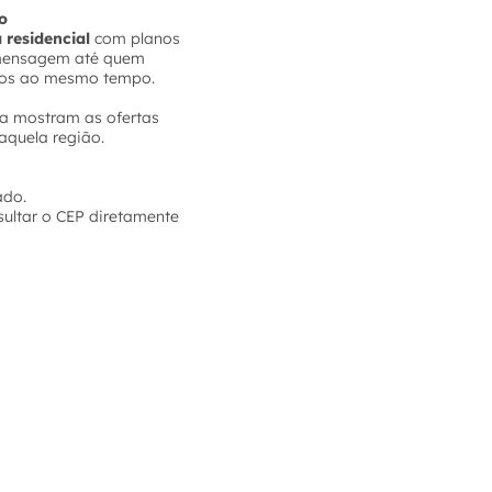
ião
a residencial
com planos
e mensagem até quem
tivos ao mesmo tempo.
ela mostram as ofertas
aquela região.
ado.
sultar o CEP diretamente