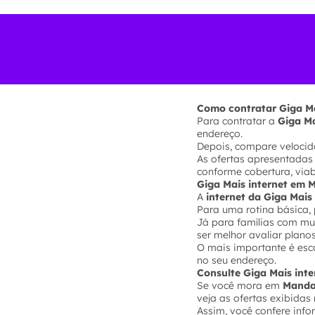
Como contratar Giga M
Para contratar a
Giga M
endereço.
Depois, compare velocida
As ofertas apresentadas
conforme cobertura, via
Giga Mais internet em
A
internet da Giga Mai
Para uma rotina básica, 
Já para famílias com mui
ser melhor avaliar plano
O mais importante é esc
no seu endereço.
Consulte Giga Mais in
Se você mora em
Manda
veja as ofertas exibidas 
Assim, você confere inf