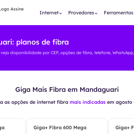
Internet
Provedores
Ferramentas
ri: planos de fibra
veja disponibilidade por CEP, opções de fibra, telefone, WhatsApp
Giga Mais Fibra em Mandaguari
 as opções de internet fibra
mais indicadas
em
agosto 
ga
Giga+ Fibra 600 Mega
Giga+ F