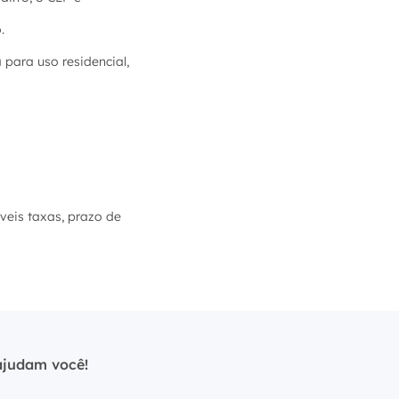
.
para uso residencial,
íveis taxas, prazo de
ajudam você!