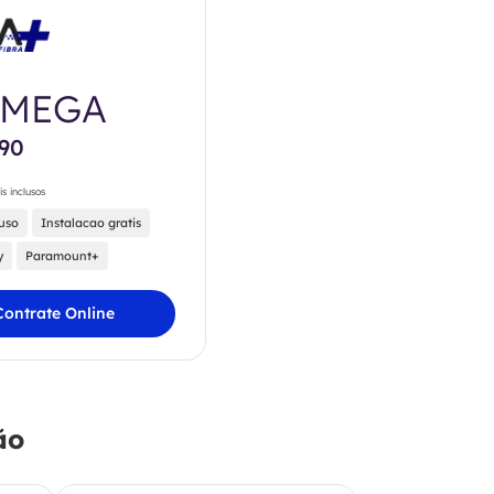
0MEGA
,90
is inclusos
luso
Instalacao gratis
y
Paramount+
Contrate Online
ão