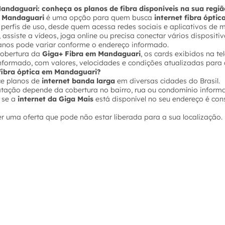
Mandaguari: conheça os planos de fibra disponíveis na sua reg
m Mandaguari
é uma opção para quem busca
internet fibra óptic
s perfis de uso, desde quem acessa redes sociais e aplicativos d
 assiste a vídeos, joga online ou precisa conectar vários disposi
lanos pode variar conforme o endereço informado.
 cobertura da
Giga+ Fibra em Mandaguari
, os cards exibidos na t
nformado, com valores, velocidades e condições atualizadas para 
 fibra óptica em Mandaguari?
ce planos de
internet banda larga
em diversas cidades do Brasil.
tação depende da cobertura no bairro, rua ou condomínio inform
 se a
internet da Giga Mais
está disponível no seu endereço é con
er uma oferta que pode não estar liberada para a sua localização.