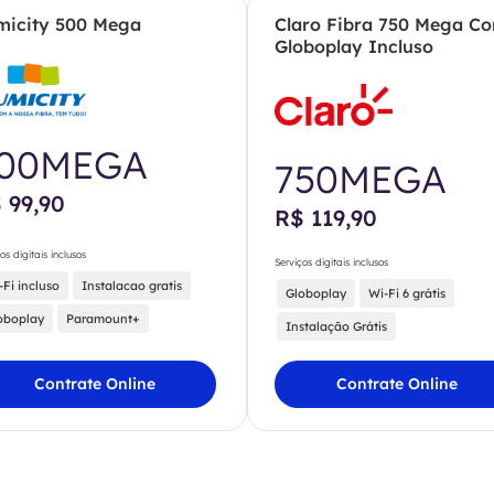
micity 500 Mega
Claro Fibra 750 Mega C
Globoplay Incluso
00MEGA
750MEGA
 99,90
R$ 119,90
os digitais inclusos
Serviços digitais inclusos
-Fi incluso
Instalacao gratis
Globoplay
Wi-Fi 6 grátis
oboplay
Paramount+
Instalação Grátis
Contrate Online
Contrate Online