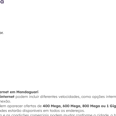
ma
r.
nternet em Mandaguari
internet
podem incluir diferentes velocidades, como opções inter
nexão.
dem aparecer ofertas de
400 Mega, 600 Mega, 800 Mega ou 1 Gi
ades estarão disponíveis em todos os endereços.
ço e as condições comerciais podem mudar conforme a cidade, o ba