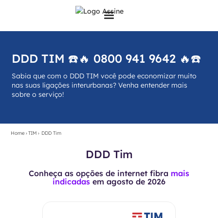
DDD TIM ☎️🔥 0800 941 9642 🔥☎️
Sabia que com o DDD TIM você pode economizar muito
nas suas ligações interurbanas? Venha entender mais
sobre o serviço!
Home
›
TIM
›
DDD Tim
DDD Tim
Conheça as opções de internet fibra
mais
indicadas
em
agosto de 2026