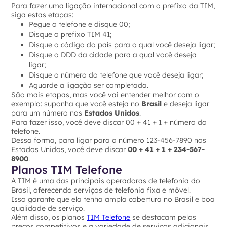
Para fazer uma ligação internacional com o prefixo da TIM,
siga estas etapas:
Pegue o telefone e disque 00;
Disque o prefixo TIM 41;
Disque o código do país para o qual você deseja ligar;
Disque o DDD da cidade para a qual você deseja
ligar;
Disque o número do telefone que você deseja ligar;
Aguarde a ligação ser completada.
São mais etapas, mas você vai entender melhor com o
exemplo: suponha que você esteja no
Brasil
e deseja ligar
para um número nos
Estados Unidos
.
Para fazer isso, você deve discar 00 + 41 + 1 + número do
telefone.
Dessa forma, para ligar para o número 123-456-7890 nos
Estados Unidos, você deve discar
00 + 41 + 1 + 234-567-
8900
.
Planos TIM Telefone
A TIM é uma das principais operadoras de telefonia do
Brasil, oferecendo serviços de telefonia fixa e móvel.
Isso garante que ela tenha ampla cobertura no Brasil e boa
qualidade de serviço.
Além disso, os planos
TIM Telefone
se destacam pelos
preços competitivos e a variedade de serviços adicionais,