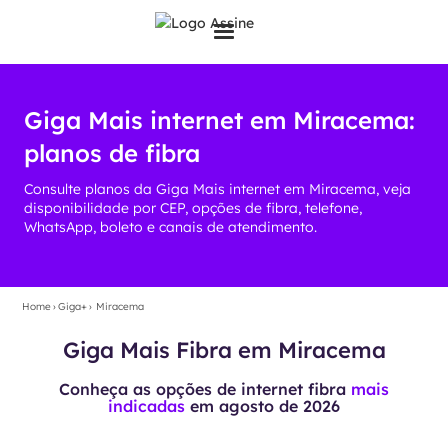
Giga Mais internet em Miracema:
planos de fibra
Consulte planos da Giga Mais internet em Miracema, veja
disponibilidade por CEP, opções de fibra, telefone,
WhatsApp, boleto e canais de atendimento.
Home
›
Giga+
›
Miracema
Giga Mais Fibra em Miracema
Conheça as opções de internet fibra
mais
indicadas
em
agosto de 2026