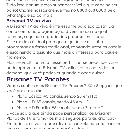
Tudo isso por um preço super acessível e que cabe no seu
bolso! Chame nossos atendentes no 0800 678 8000 pelo
WhatsApp e saiba mais!
Brisanet TV ao vivo
A Brisanet TV ao vivo é interessante para sua casa? Ela
conta com uma programação diversificada da qual
falamos, seguindo a grade das próprias emissoras.
Esse modelo é ideal para quem gosta de assistir os
programas de forma tradicional, zapeando entre os canais
e escolhendo o assunto que mais o interessa para aquele
momento.
Mas, se você não está nesse perfil, não se preocupe: você
pode aproveitar a Brisanet TV online, com conteúdos on
demand, que você pode ver quando e onde quiser.
Brisanet TV Pacotes
Vamos conhecer os Brisanet TV Pacotes? São 3 opções que
você pode escolher:
Plano Básico: 45 canais, sendo 28 em HD;
Plano HD: 65 canais, sendo 46 em HD;
Plano HD Família: 88 canais, sendo 71 em HD.
E você sabia que ainda pode personalizar os Brisanet
Planos de TV e torná-los mais seguros para as crianças?
Em todos eles você pode ativar o controle parental e inserir
uma censura para a programação infantil.