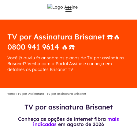
TV por Assinatura Brisanet ☎️🔥
0800 941 9614 🔥☎️
Você já ouviu falar sobre os planos de TV por assinatura
Brisanet? Venha com o Portal Assine e conheça em
detalhes os pacotes Brisanet TV!
Home
›
TV por Assinatura
›
TV por assinatura Brisanet
TV por assinatura Brisanet
Conheça as opções de internet fibra
mais
indicadas
em
agosto de 2026