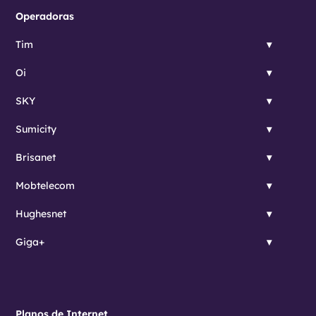
Operadoras
Tim
Oi
SKY
Sumicity
Brisanet
Mobtelecom
Hughesnet
Giga+
Planos de Internet