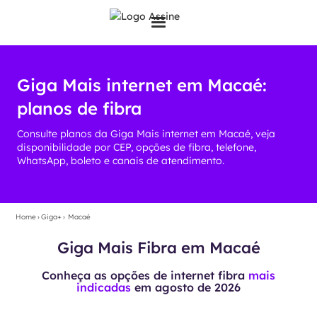
Giga Mais internet em Macaé:
planos de fibra
Consulte planos da Giga Mais internet em Macaé, veja
disponibilidade por CEP, opções de fibra, telefone,
WhatsApp, boleto e canais de atendimento.
Home
›
Giga+
›
Macaé
Giga Mais Fibra em Macaé
Conheça as opções de internet fibra
mais
indicadas
em
agosto de 2026