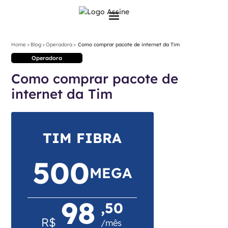
>
>
>
Home
Blog
Operadora
Como comprar pacote de internet da Tim
Operadora
Como comprar pacote de
internet da Tim
TIM FIBRA
500
MEGA
98
,50
R$
/mês