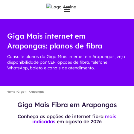
Giga Mais internet em
Arapongas: planos de fibra
Consulte planos da Giga Mais internet em Arapongas, veja
disponibilidade por CEP, opções de fibra, telefone,
WhatsApp, boleto e canais de atendimento.
Home
›
Giga+
›
Arapongas
Giga Mais Fibra em Arapongas
Conheça as opções de internet fibra
mais
indicadas
em
agosto de 2026