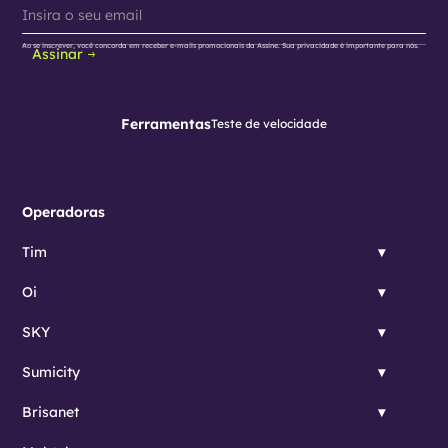
Ao se inscrever, você concorda em receber e-mails promocionais da Assine. Sua privacidade é importante para nós.
Assinar
Ferramentas
Teste de velocidade
Operadoras
Tim
Oi
SKY
Sumicity
Brisanet