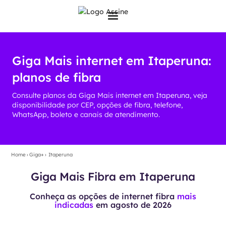
Giga Mais internet em Itaperuna:
planos de fibra
Consulte planos da Giga Mais internet em Itaperuna, veja
disponibilidade por CEP, opções de fibra, telefone,
WhatsApp, boleto e canais de atendimento.
Home
›
Giga+
›
Itaperuna
Giga Mais Fibra em Itaperuna
Conheça as opções de internet fibra
mais
indicadas
em
agosto de 2026