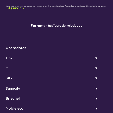
Ao se inscrever, você concorda em receber e-mails promocionais da Assine. Sua privacidade é importante para nós.
Assinar
Ferramentas
Teste de velocidade
Operadoras
Tim
Oi
SKY
Sumicity
Brisanet
Mobtelecom