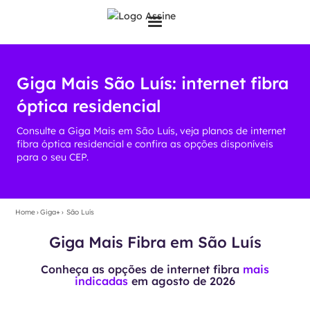
Giga Mais São Luís: internet fibra
óptica residencial
Consulte a Giga Mais em São Luís, veja planos de internet
fibra óptica residencial e confira as opções disponíveis
para o seu CEP.
Home
›
Giga+
›
São Luís
Giga Mais Fibra em São Luís
Conheça as opções de internet fibra
mais
indicadas
em
agosto de 2026