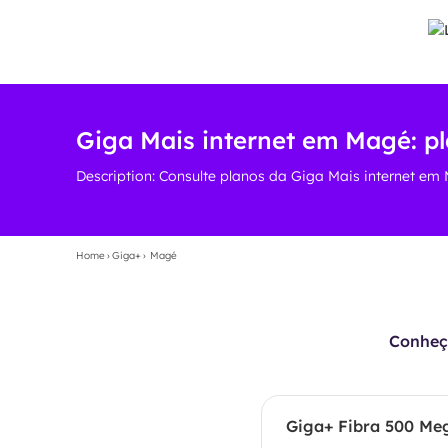
Giga Mais internet em Magé: pl
Description: Consulte planos da Giga Mais internet em 
Home
›
Giga+
›
Magé
Conheça
Giga+ Fibra 500 Me