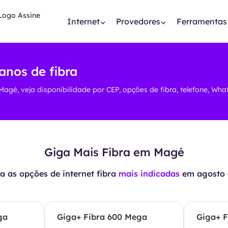
Internet
Provedores
Ferramentas
anos de fibra
Magé, veja disponibilidade por CEP, opções de fibra, telefone, Wh
Giga Mais Fibra em Magé
 as opções de internet fibra
mais indicadas
em
agosto 
ga
Giga+ Fibra 600 Mega
Giga+ F