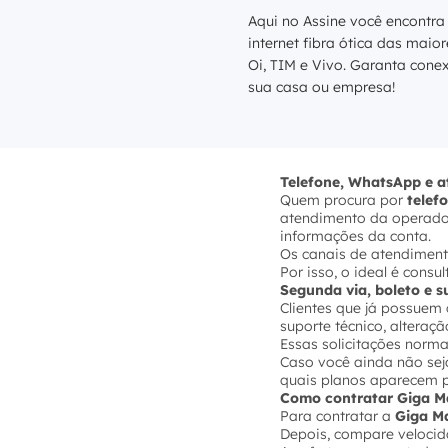
Aqui no Assine você encontra
internet fibra ótica das maio
Oi, TIM e Vivo. Garanta cone
sua casa ou empresa!
Telefone, WhatsApp e 
Quem procura por
telef
atendimento da operadora
informações da conta.
Os canais de atendiment
Por isso, o ideal é cons
Segunda via, boleto e 
Clientes que já possue
suporte técnico, altera
Essas solicitações norma
Caso você ainda não seja
quais planos aparecem p
Como contratar Giga M
Para contratar a
Giga Ma
Depois, compare velocida