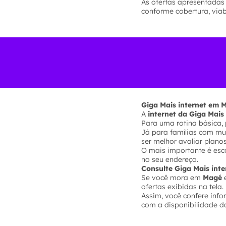
As ofertas apresentadas
conforme cobertura, via
Giga Mais internet em
A
internet da Giga Mai
Para uma rotina básica, 
Já para famílias com mui
ser melhor avaliar plano
O mais importante é esc
no seu endereço.
Consulte Giga Mais in
Se você mora em
Magé
e
ofertas exibidas na tela.
Assim, você confere inf
com a disponibilidade da