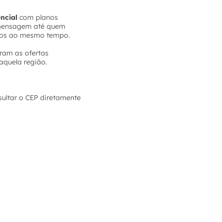
encial
com planos
e mensagem até quem
tivos ao mesmo tempo.
tram as ofertas
aquela região.
sultar o CEP diretamente