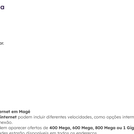
ma
r.
nternet em Magé
internet
podem incluir diferentes velocidades, como opções inter
nexão.
dem aparecer ofertas de
400 Mega, 600 Mega, 800 Mega ou 1 Gi
ades estarão disponíveis em todos os endereços.