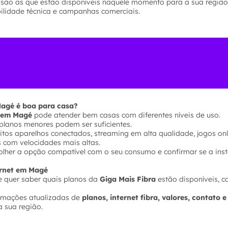
 são as que estão disponíveis naquele momento para a sua região
bilidade técnica e campanhas comerciais.
 Magé é boa para casa?
s em Magé
pode atender bem casas com diferentes níveis de uso.
planos menores podem ser suficientes.
tos aparelhos conectados, streaming em alta qualidade, jogos onl
s com velocidades mais altas.
olher a opção compatível com o seu consumo e confirmar se a inst
ternet em Magé
 quer saber quais planos da
Giga Mais Fibra
estão disponíveis, c
ormações atualizadas de
planos, internet fibra, valores, contato 
 sua região.