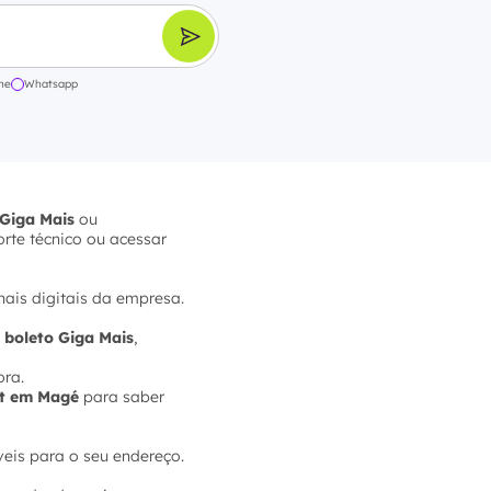
ne
Whatsapp
Giga Mais
ou
orte técnico ou acessar
nais digitais da empresa.
,
boleto Giga Mais
,
ora.
et em Magé
para saber
veis para o seu endereço.