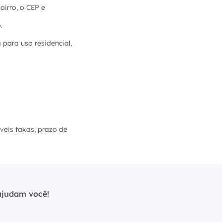
irro, o CEP e
.
para uso residencial,
íveis taxas, prazo de
ajudam você!