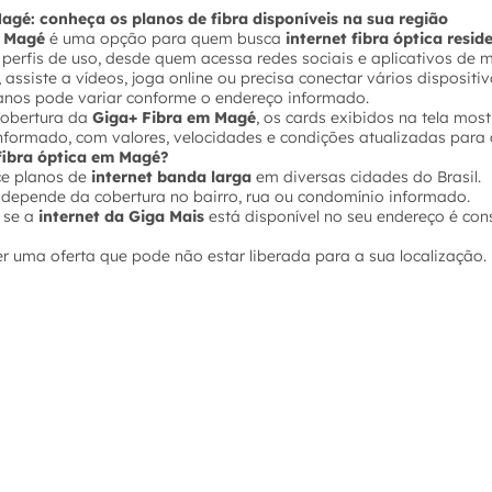
agé: conheça os planos de fibra disponíveis na sua região
m Magé
é uma opção para quem busca
internet fibra óptica resid
s perfis de uso, desde quem acessa redes sociais e aplicativos d
 assiste a vídeos, joga online ou precisa conectar vários disposi
lanos pode variar conforme o endereço informado.
 cobertura da
Giga+ Fibra em Magé
, os cards exibidos na tela mos
nformado, com valores, velocidades e condições atualizadas para 
 fibra óptica em Magé?
ce planos de
internet banda larga
em diversas cidades do Brasil.
depende da cobertura no bairro, rua ou condomínio informado.
 se a
internet da Giga Mais
está disponível no seu endereço é con
er uma oferta que pode não estar liberada para a sua localização.