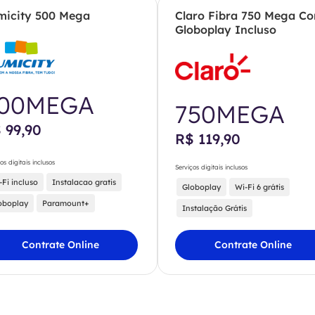
micity 500 Mega
Claro Fibra 750 Mega C
Globoplay Incluso
00MEGA
750MEGA
 99,90
R$ 119,90
os digitais inclusos
Serviços digitais inclusos
-Fi incluso
Instalacao gratis
Globoplay
Wi-Fi 6 grátis
oboplay
Paramount+
Instalação Grátis
Contrate Online
Contrate Online