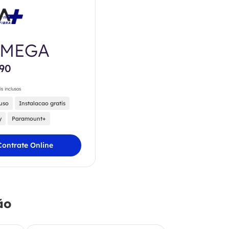
0MEGA
,90
is inclusos
luso
Instalacao gratis
y
Paramount+
Contrate Online
ão