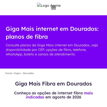
Giga Mais internet em Dourados:
planos de fibra
Consulte planos da Giga Mais internet em Dourados, veja
disponibilidade por CEP, opções de fibra, telefone,
WhatsApp, boleto e canais de atendimento.
Home
›
Giga+
›
Dourados
Giga Mais Fibra em Dourados
Conheça as opções de internet fibra
mais
indicadas
em
agosto de 2026