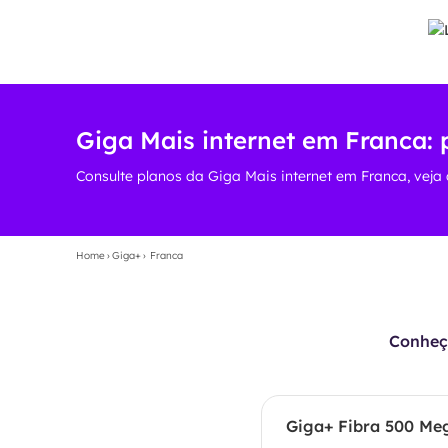
Giga Mais internet em Franca: p
Consulte planos da Giga Mais internet em Franca, veja 
Home
›
Giga+
›
Franca
Conheça
Giga+ Fibra 500 Me