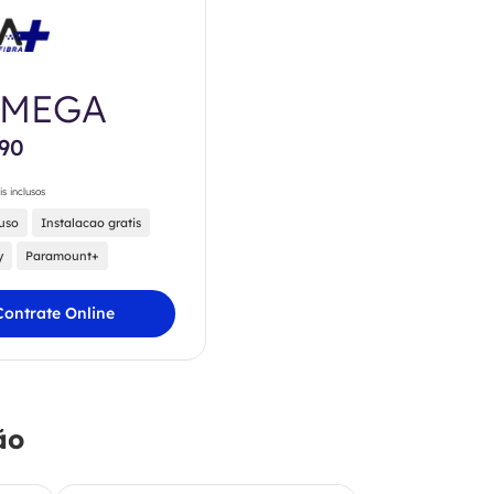
0MEGA
,90
is inclusos
luso
Instalacao gratis
y
Paramount+
Contrate Online
ão