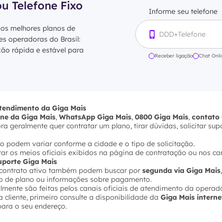
ou Telefone Fixo
Informe seu telefone
 os melhores planos de
res operadoras do Brasil:
xão rápida e estável para
Receber ligação
Chat Onli
atendimento da Giga Mais
one da Giga Mais
,
WhatsApp Giga Mais
,
0800 Giga Mais
,
contato 
 geralmente quer contratar um plano, tirar dúvidas, solicitar sup
o podem variar conforme a cidade e o tipo de solicitação.
ultar os meios oficiais exibidos na página de contratação ou nos ca
suporte Giga Mais
m contrato ativo também podem buscar por
segunda via Giga Mais
ção de plano ou informações sobre pagamento.
lmente são feitas pelos canais oficiais de atendimento da operad
 cliente, primeiro consulte a disponibilidade da
Giga Mais intern
ara o seu endereço.