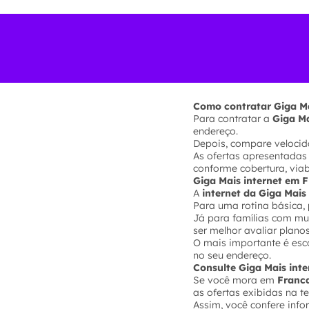
Como contratar Giga M
Para contratar a
Giga Ma
endereço.
Depois, compare velocida
As ofertas apresentadas
conforme cobertura, via
Giga Mais internet em 
A
internet da Giga Mai
Para uma rotina básica, 
Já para famílias com mui
ser melhor avaliar plano
O mais importante é esc
no seu endereço.
Consulte Giga Mais int
Se você mora em
Franc
as ofertas exibidas na te
Assim, você confere inf