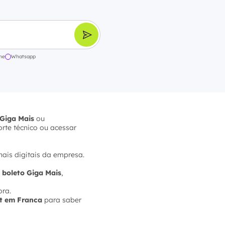
ne
Whatsapp
Giga Mais
ou
orte técnico ou acessar
nais digitais da empresa.
,
boleto Giga Mais
,
ora.
et em Franca
para saber