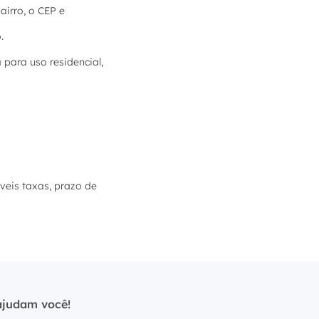
irro, o CEP e
.
para uso residencial,
íveis taxas, prazo de
ajudam você!