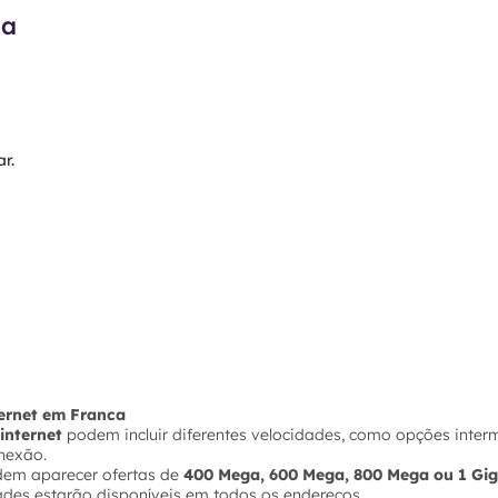
ma
r.
ternet em Franca
internet
podem incluir diferentes velocidades, como opções inter
nexão.
dem aparecer ofertas de
400 Mega, 600 Mega, 800 Mega ou 1 Gi
ades estarão disponíveis em todos os endereços.