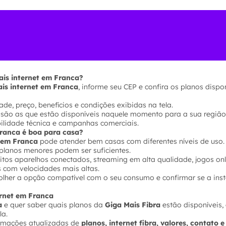
ais internet em Franca?
is internet em Franca
, informe seu CEP e confira os planos dispo
de, preço, benefícios e condições exibidas na tela.
 são as que estão disponíveis naquele momento para a sua região
bilidade técnica e campanhas comerciais.
Franca é boa para casa?
s em Franca
pode atender bem casas com diferentes níveis de uso.
planos menores podem ser suficientes.
tos aparelhos conectados, streaming em alta qualidade, jogos onl
s com velocidades mais altas.
olher a opção compatível com o seu consumo e confirmar se a inst
ernet em Franca
a
e quer saber quais planos da
Giga Mais Fibra
estão disponíveis, 
la.
ormações atualizadas de
planos, internet fibra, valores, contato 