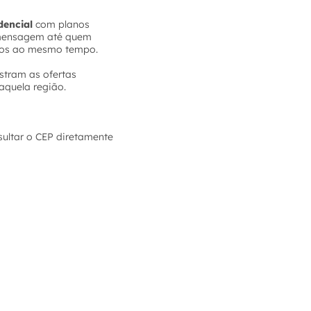
dencial
com planos
e mensagem até quem
tivos ao mesmo tempo.
ostram as ofertas
aquela região.
sultar o CEP diretamente