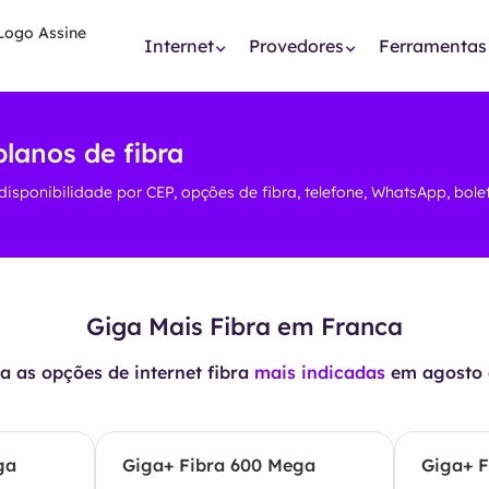
Internet
Provedores
Ferramentas
lanos de fibra
disponibilidade por CEP, opções de fibra, telefone, WhatsApp, bol
Giga Mais Fibra em Franca
 as opções de internet fibra
mais indicadas
em
agosto 
ga
Giga+ Fibra 600 Mega
Giga+ F