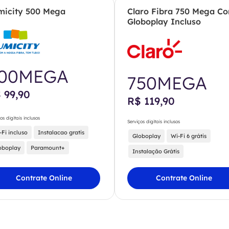
micity 500 Mega
Claro Fibra 750 Mega C
Globoplay Incluso
00MEGA
750MEGA
 99,90
R$ 119,90
os digitais inclusos
Serviços digitais inclusos
-Fi incluso
Instalacao gratis
Globoplay
Wi-Fi 6 grátis
oboplay
Paramount+
Instalação Grátis
Contrate Online
Contrate Online