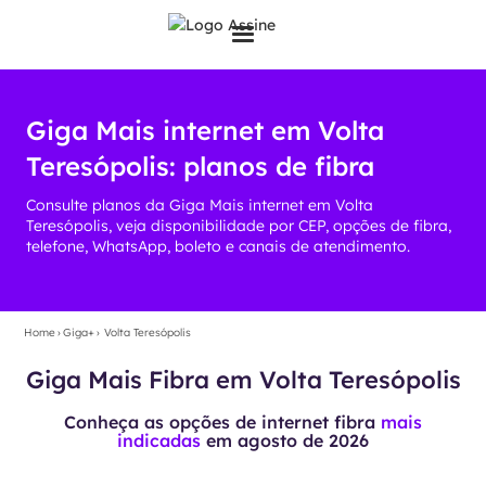
Giga Mais internet em Volta
Teresópolis: planos de fibra
Consulte planos da Giga Mais internet em Volta
Teresópolis, veja disponibilidade por CEP, opções de fibra,
telefone, WhatsApp, boleto e canais de atendimento.
Home
›
Giga+
›
Volta Teresópolis
Giga Mais Fibra em Volta Teresópolis
Conheça as opções de internet fibra
mais
indicadas
em
agosto de 2026