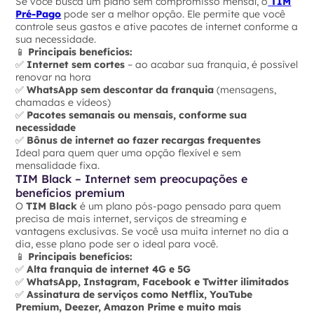
Se você busca um plano sem compromisso mensal, o
TIM
Pré-Pago
pode ser a melhor opção. Ele permite que você
controle seus gastos e ative pacotes de internet conforme a
sua necessidade.
📱
Principais benefícios:
✅
Internet sem cortes
– ao acabar sua franquia, é possível
renovar na hora
✅
WhatsApp sem descontar da franquia
(mensagens,
chamadas e vídeos)
✅
Pacotes semanais ou mensais, conforme sua
necessidade
✅
Bônus de internet ao fazer recargas frequentes
Ideal para quem quer uma opção flexível e sem
mensalidade fixa.
TIM Black – Internet sem preocupações e
benefícios premium
O
TIM Black
é um plano pós-pago pensado para quem
precisa de mais internet, serviços de streaming e
vantagens exclusivas. Se você usa muita internet no dia a
dia, esse plano pode ser o ideal para você.
📱
Principais benefícios:
✅
Alta franquia de internet 4G e 5G
✅
WhatsApp, Instagram, Facebook e Twitter ilimitados
✅
Assinatura de serviços como Netflix, YouTube
Premium, Deezer, Amazon Prime e muito mais