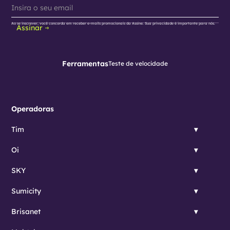
Ao se inscrever, você concorda em receber e-mails promocionais da Assine. Sua privacidade é importante para nós.
Assinar
Ferramentas
Teste de velocidade
Operadoras
Tim
Oi
SKY
Sumicity
Brisanet