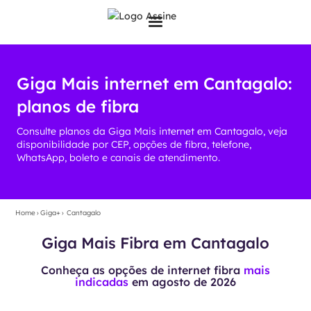
Giga Mais internet em Cantagalo:
planos de fibra
Consulte planos da Giga Mais internet em Cantagalo, veja
disponibilidade por CEP, opções de fibra, telefone,
WhatsApp, boleto e canais de atendimento.
Home
›
Giga+
›
Cantagalo
Giga Mais Fibra em Cantagalo
Conheça as opções de internet fibra
mais
indicadas
em
agosto de 2026