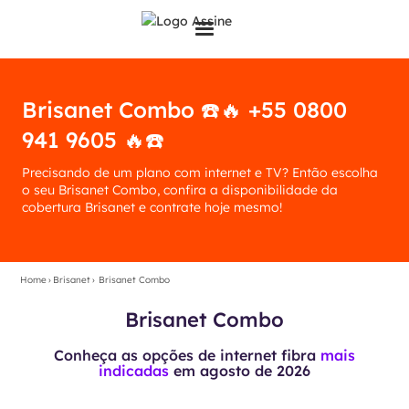
Brisanet Combo ☎️🔥 +55 0800
941 9605 🔥☎️
Precisando de um plano com internet e TV? Então escolha
o seu Brisanet Combo, confira a disponibilidade da
cobertura Brisanet e contrate hoje mesmo!
Home
›
Brisanet
›
Brisanet Combo
Brisanet Combo
Conheça as opções de internet fibra
mais
indicadas
em
agosto de 2026