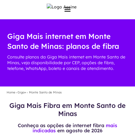
Giga Mais internet em Monte
Santo de Minas: planos de fibra
Consulte planos da Giga Mais internet em Monte Santo de
Minas, veja disponibilidade por CEP, opções de fibra,
telefone, WhatsApp, boleto e canais de atendimento.
Home
›
Giga+
›
Monte Santo de Minas
Giga Mais Fibra em Monte Santo de
Minas
Conheça as opções de internet fibra
mais
indicadas
em
agosto de 2026