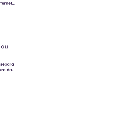
ternet
 ou
e separa
uro da