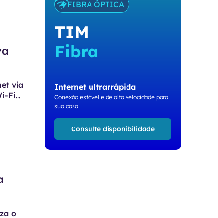
FIBRA ÓPTICA
TIM
Fibra
va
et via
Internet ultrarrápida
Wi-Fi
Conexão estável e de alta velocidade para
sua casa
Consulte disponibilidade
a
za o