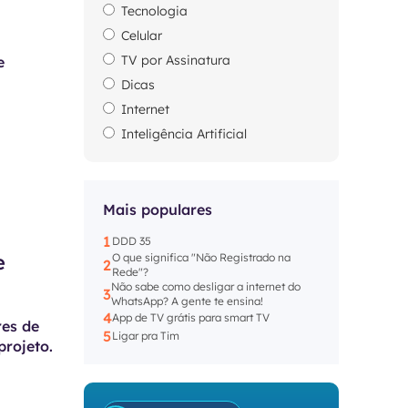
Tecnologia
Celular
TV por Assinatura
e
Dicas
Internet
Inteligência Artificial
Mais populares
1
DDD 35
e
O que significa "Não Registrado na
2
Rede"?
Não sabe como desligar a internet do
3
WhatsApp? A gente te ensina!
4
App de TV grátis para smart TV
res de
5
Ligar pra Tim
projeto.