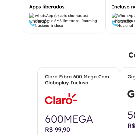
Apps liberados:
Incluso n
WhatsApp (exceto chamadas)
WhatsApp
Ligações e SMS ilimitados, Roaming
Ligações 
Nacional incluso
Nacional
C
Claro Fibra 600 Mega Com
Gi
Globoplay Incluso
5
600MEGA
R$
R$ 99,90