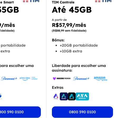
le Smart
TIM Controle
35GB
Até 45GB
A partir de
9/mês
R$57,99/mês
idelidade)
(R$88,99 sem fidelidade)
Bônus:
portabilidade
+20GB portabilidade
extra
+10GB extra
para escolher uma
Liberdade para escolher uma
assinatura:
Extras
800 590 0100
0800 590 0100