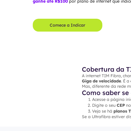
ganhe até R$100
por plano de internet que indica
Comece a Indicar
Cobertura da TI
A internet TIM Fibra, c
Giga de velocidade
. É 
Mas, diferente da rede mó
Como saber se 
Acesse a página ini
Digite o seu
CEP
no
Veja se há
planos 
Se a Ultrafibra estiver 