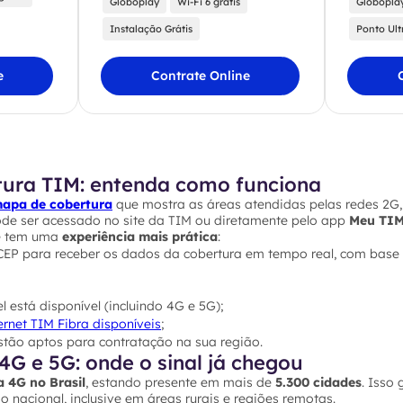
Globoplay
Wi-Fi 6 grátis
Globopla
Instalação Grátis
Ponto Ult
e
Contrate Online
tura TIM: entenda como funciona
apa de cobertura
que mostra as áreas atendidas pelas redes 2G,
ode ser acessado no site da TIM ou diretamente pelo app
Meu TI
cê tem uma
experiência mais prática
:
 CEP para receber os dados da cobertura em tempo real, com base 
l está disponível (incluindo 4G e 5G);
ernet TIM Fibra disponíveis
;
stão aptos para contratação na sua região.
4G e 5G: onde o sinal já chegou
a 4G no Brasil
, estando presente em mais de
5.300 cidades
. Isso 
o nacional, inclusive em áreas rurais e regiões remotas.