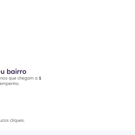
eu bairro
planos que chegam a
1
esempenho.
ucos cliques.