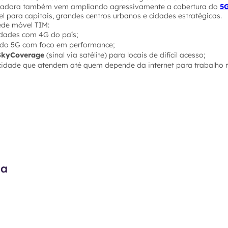
eradora também vem ampliando agressivamente a cobertura do
5
l para capitais, grandes centros urbanos e cidades estratégicas.
rede móvel TIM:
dades com 4G do país;
 do 5G com foco em performance;
SkyCoverage
(sinal via satélite) para locais de difícil acesso;
ocidade que atendem até quem depende da internet para trabalho r
ma