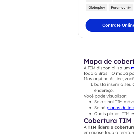
Globoplay
Paramount+
Contrate Onlin
Mapa de cober
A TIM disponibiliza um
m
todo o Brasil. O mapa p
Mas aqui no Assine, vo
basta inserir o seu
endereço.
Você pode visualizar:
Se o sinal TIM móve
Se há
planos de int
Quais planos TIM e
Cobertura TIM 
A
TIM lidera a cobertur
em quase todo o territóri