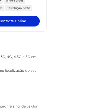
y
Wi-Fi 6 grátis
ra
Instalação Grátis
Contrate Online
 3G, 4G, 4.5G e 5G em
M
.
na localização do seu
garante sinal de celular