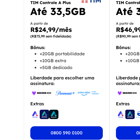
TIM Controle A Plus
TIM Contro
Até
33,5GB
Até 
A partir de
A partir de
R$24,99/mês
R$46,9
(R$75,99 sem fidelidade)
(R$90,99 sem f
Bônus:
Bônus:
+20GB portabilidade
+20GB 
+10GB extra
+10GB 
+5GB dedicado
Liberdade para escolher uma
Liberdade 
assinatura:
assinatura:
Extras
Extras
0800 590 0100
0