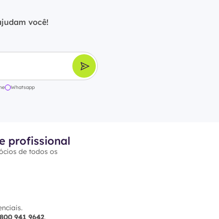
ajudam você!
ne
Whatsapp
e profissional
ócios de todos os
nciais.
800 941 9642
.