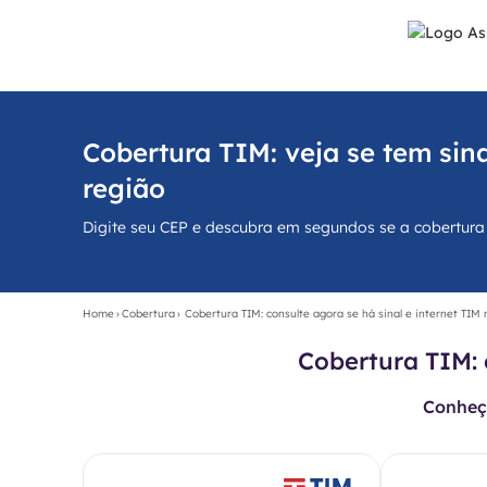
Cobertura TIM: veja se tem sina
região
Digite seu CEP e descubra em segundos se a cobertura d
Home
›
Cobertura
›
Cobertura TIM: consulte agora se há sinal e internet TIM
Cobertura TIM: 
Conheça