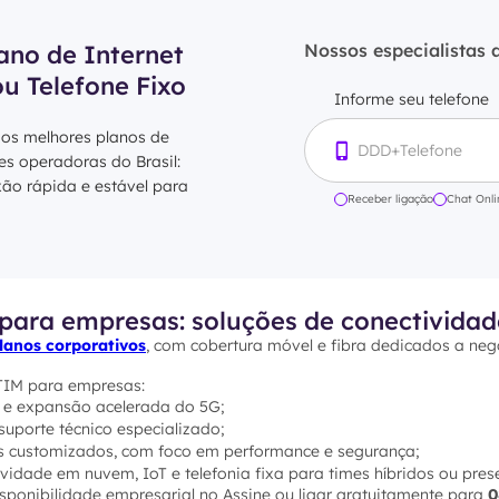
ano de Internet
Nossos especialistas 
ou Telefone Fixo
Informe seu telefone
 os melhores planos de
res operadoras do Brasil:
xão rápida e estável para
Receber ligação
Chat Onli
para empresas: soluções de conectividad
lanos corporativos
, com cobertura móvel e fibra dedicados a neg
 TIM para empresas:
 e expansão acelerada do 5G;
suporte técnico especializado;
s customizados, com foco em performance e segurança;
vidade em nuvem, IoT e telefonia fixa para times híbridos ou prese
sponibilidade empresarial no Assine ou ligar gratuitamente para
0