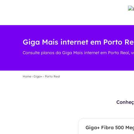
Giga Mais internet em Porto Rea
Consulte planos da Giga Mais internet em Porto Real, v
Home
›
Giga+
›
Porto Real
Conheça
Giga+ Fibra 500 Me