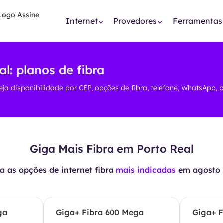
Internet
Provedores
Ferramentas
l: planos de fibra
eja disponibilidade por CEP, opções de fibra, telefone, WhatsApp, 
Giga Mais Fibra em Porto Real
 as opções de internet fibra
mais indicadas
em
agosto 
ga
Giga+ Fibra 600 Mega
Giga+ F