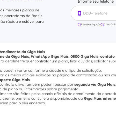
Informe seu telefone
 os melhores planos de
res operadoras do Brasil:
xão rápida e estável para
Receber ligação
Chat Onli
atendimento da Giga Mais
one da Giga Mais
,
WhatsApp Giga Mais
,
0800 Giga Mais
,
contato 
 geralmente quer contratar um plano, tirar dúvidas, solicitar sup
o podem variar conforme a cidade e o tipo de solicitação.
ultar os meios oficiais exibidos na página de contratação ou nos ca
suporte Giga Mais
m contrato ativo também podem buscar por
segunda via Giga Mais
ção de plano ou informações sobre pagamento.
lmente são feitas pelos canais oficiais de atendimento da operad
 cliente, primeiro consulte a disponibilidade da
Giga Mais interne
ecem para o seu endereço.