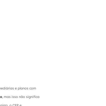
mediárias e planos com
ga
, mas isso não significa
irro, o CEP e