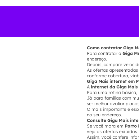
Como contratar Giga Ma
Para contratar a
Giga Ma
endereço.
Depois, compare velocida
As ofertas apresentadas
conforme cobertura, via
Giga Mais internet em 
A
internet da Giga Mais
Para uma rotina básica, 
Já para famílias com mui
ser melhor avaliar plano
O mais importante é esc
no seu endereço.
Consulte Giga Mais int
Se você mora em
Porto 
veja as ofertas exibidas 
Assim, você confere inf