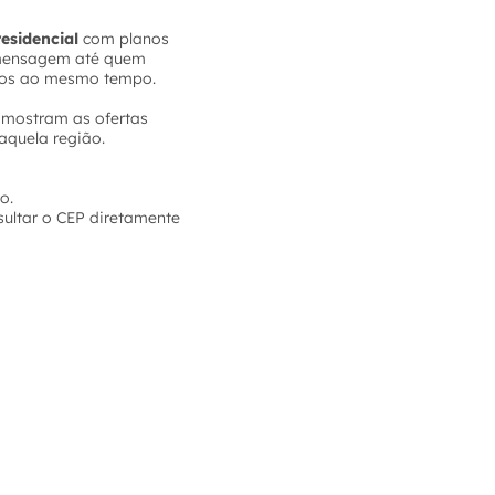
o
residencial
com planos
e mensagem até quem
tivos ao mesmo tempo.
a mostram as ofertas
aquela região.
o.
sultar o CEP diretamente