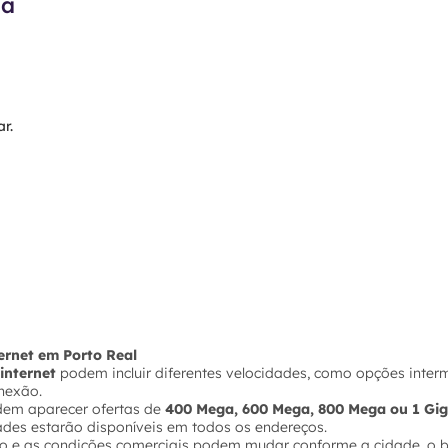
ma
r.
ternet em Porto Real
internet
podem incluir diferentes velocidades, como opções inter
nexão.
dem aparecer ofertas de
400 Mega, 600 Mega, 800 Mega ou 1 Gi
ades estarão disponíveis em todos os endereços.
ço e as condições comerciais podem mudar conforme a cidade, o ba