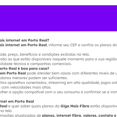
is internet em Porto Real?
is internet em Porto Real
, informe seu CEP e confira os planos d
de, preço, benefícios e condições exibidas na tela.
 são as que estão disponíveis naquele momento para a sua região
bilidade técnica e campanhas comerciais.
Porto Real é boa para casa?
 em Porto Real
pode atender bem casas com diferentes níveis de u
planos menores podem ser suficientes.
tos aparelhos conectados, streaming em alta qualidade, jogos onl
s com velocidades mais altas.
olher a opção compatível com o seu consumo e confirmar se a inst
ernet em Porto Real
Real
e quer saber quais planos da
Giga Mais Fibra
estão disponíve
na tela.
ormações atualizadas de
planos, internet fibra, valores, contato 