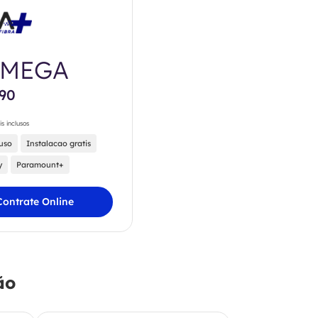
0MEGA
,90
is inclusos
luso
Instalacao gratis
y
Paramount+
Contrate Online
ão