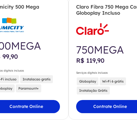
micity 500 Mega
Claro Fibra 750 Mega C
Globoplay Incluso
00MEGA
750MEGA
 99,90
R$ 119,90
os digitais inclusos
Serviços digitais inclusos
-Fi incluso
Instalacao gratis
Globoplay
Wi-Fi 6 grátis
oboplay
Paramount+
Instalação Grátis
Contrate Online
Contrate Online