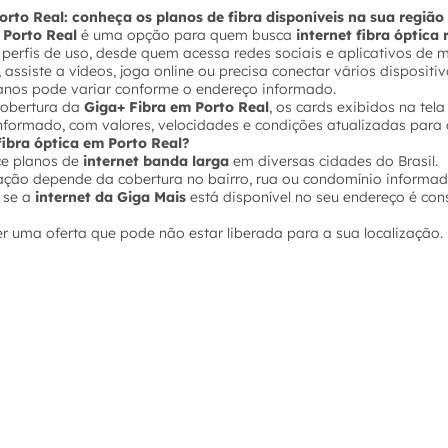
orto Real: conheça os planos de fibra disponíveis na sua regiã
 Porto Real
é uma opção para quem busca
internet fibra óptica 
s perfis de uso, desde quem acessa redes sociais e aplicativos d
 assiste a vídeos, joga online ou precisa conectar vários disposi
lanos pode variar conforme o endereço informado.
 cobertura da
Giga+ Fibra em Porto Real
, os cards exibidos na tel
nformado, com valores, velocidades e condições atualizadas para 
 fibra óptica em Porto Real?
ce planos de
internet banda larga
em diversas cidades do Brasil.
tação depende da cobertura no bairro, rua ou condomínio informad
 se a
internet da Giga Mais
está disponível no seu endereço é con
er uma oferta que pode não estar liberada para a sua localização.