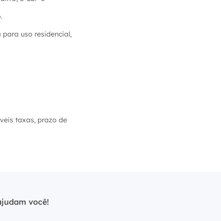
.
para uso residencial,
íveis taxas, prazo de
ajudam você!