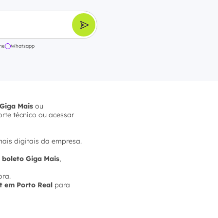
ne
Whatsapp
Giga Mais
ou
orte técnico ou acessar
nais digitais da empresa.
,
boleto Giga Mais
,
ora.
t em Porto Real
para