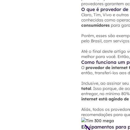
provedores garantem ace
O que é provedor de 
Claro, Tim, Vivo e outra
conhecidas como operado
consumidores
para gara
Porém, esses são exempl
pelo Brasil, com serviç
Até o final deste artigo 
melhor para você. Então
Como funciona um pr
O
provedor de internet 
então, transferi-los aos
Inclusive, ao assinar se
total
. Isso porque, de 
entregar, no mínimo 80% d
internet está agindo de
Aliás, todos os provedo
recomendações para que 
Equipamentos para pr
Slide 2 of 3.