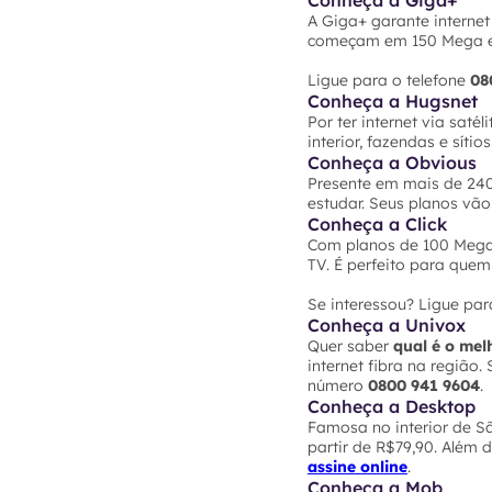
Conheça a Giga+
A Giga+ garante internet
começam em 150 Mega e v
Ligue para o telefone
08
Conheça a Hugsnet
Por ter internet via saté
interior, fazendas e síti
Conheça a Obvious
Presente em mais de 240 
estudar. Seus planos vão
Conheça a Click
Com planos de 100 Mega 
TV. É perfeito para que
Se interessou? Ligue pa
Conheça a Univox
Quer saber
qual é o mel
internet fibra na regiã
número
0800 941 9604
.
Conheça a Desktop
Famosa no interior de Sã
partir de R$79,90. Além 
assine online
.
Conheça a Mob