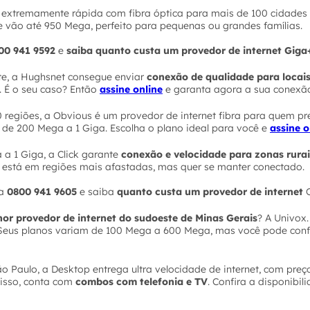
 extremamente rápida com fibra óptica para mais de 100 cidades n
ão até 950 Mega, perfeito para pequenas ou grandes famílias.
00 941 9592
e
saiba quanto custa um provedor de internet Giga
lite, a Hughsnet consegue enviar
conexão de qualidade para locais
os. É o seu caso? Então
assine online
e garanta agora a sua conexã
regiões, a Obvious é um provedor de internet fibra para quem prec
 de 200 Mega a 1 Giga. Escolha o plano ideal para você e
assine o
a 1 Giga, a Click garante
conexão e velocidade para zonas rurai
m está em regiões mais afastadas, mas quer se manter conectado.
ra
0800 941 9605
e saiba
quanto custa um provedor de internet
C
hor provedor de internet do sudoeste de Minas Gerais
? A Univox.
o. Seus planos variam de 100 Mega a 600 Mega, mas você pode conf
o Paulo, a Desktop entrega ultra velocidade de internet, com preço
disso, conta com
combos com telefonia e TV
. Confira a disponibil