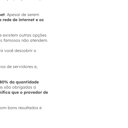
net
. Apesar de serem
 rede de internet e os
e existem outras opções
ais famosos não atendem.
ra você descobrir o
os de servidores e,
80% da quantidade
as são obrigadas a
nifica que o provedor de
com bons resultados e