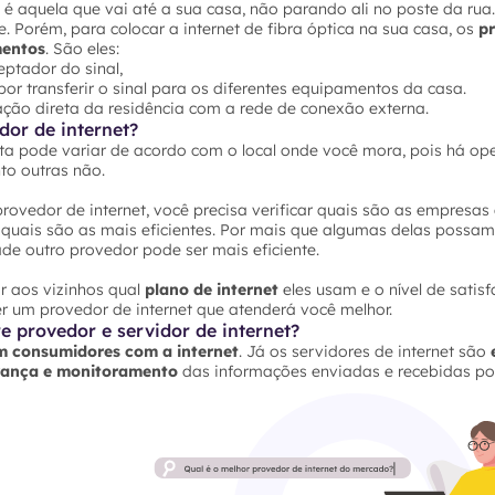
ca é aquela que vai até a sua casa, não parando ali no poste da rua
e. Porém, para colocar a internet de fibra óptica na sua casa, os
p
mentos
. São eles:
ptador do sinal,
por transferir o sinal para os diferentes equipamentos da casa.
gação direta da residência com a rede de conexão externa.
or de internet?
ta pode variar de acordo com o local onde você mora, pois há o
to outras não.
rovedor de internet, você precisa verificar quais são as empresa
 quais são as mais eficientes. Por mais que algumas delas possam 
de outro provedor pode ser mais eficiente.
r aos vizinhos qual
plano de internet
eles usam e o nível de sati
r um provedor de internet que atenderá você melhor.
e provedor e servidor de internet?
m consumidores com a internet
. Já os servidores de internet são
urança e monitoramento
das informações enviadas e recebidas po