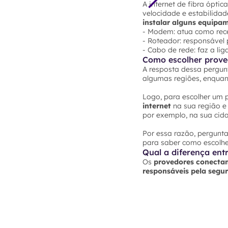
A internet de fibra ópti
velocidade e estabilidad
instalar alguns equipa
- Modem: atua como rece
- Roteador: responsável 
- Cabo de rede: faz a li
Como escolher proved
A resposta dessa pergun
algumas regiões, enquan
Logo, para escolher um p
internet
na sua região e
por exemplo, na sua cida
Por essa razão, pergunta
para saber como escolhe
Qual a diferença entr
Os
provedores conecta
responsáveis pela seg