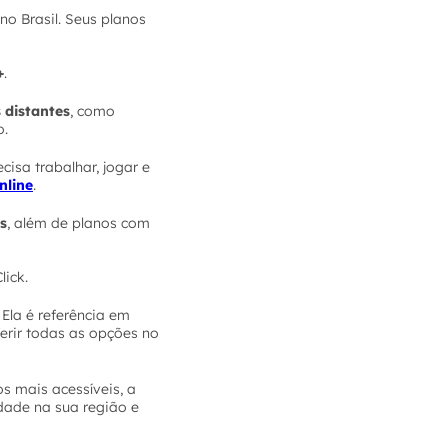
o Brasil. Seus planos
+
.
 distantes
, como
o.
isa trabalhar, jogar e
nline
.
s
, além de planos com
lick.
 Ela é referência em
erir todas as opções no
s mais acessíveis, a
idade na sua região e