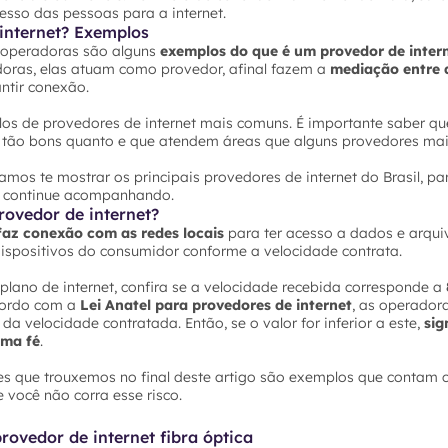
sso das pessoas para a internet.
internet? Exemplos
s operadoras são alguns
exemplos do que é um provedor de inter
ras, elas atuam como provedor, afinal fazem a
mediação entre a
ntir conexão.
os de provedores de internet mais comuns. É importante saber qu
os tão bons quanto e que atendem áreas que alguns provedores m
vamos te mostrar os principais provedores de internet do Brasil, pa
, continue acompanhando.
ovedor de internet?
faz conexão com as redes locais
para ter acesso a dados e arquiv
 dispositivos do consumidor conforme a velocidade contrata.
u plano de internet, confira se a velocidade recebida corresponde a
acordo com a
Lei Anatel para provedores de internet
, as operador
a velocidade contratada. Então, se o valor for inferior a este,
sig
 ma fé
.
res que trouxemos no final deste artigo são exemplos que contam 
você não corra esse risco.
ovedor de internet fibra óptica