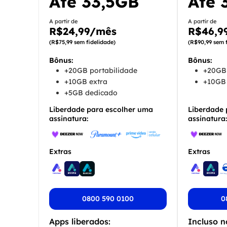
Até
33,5GB
Até 
A partir de
A partir de
R$24,99/mês
R$46,9
(R$75,99 sem fidelidade)
(R$90,99 sem f
Bônus:
Bônus:
+20GB portabilidade
+20GB 
+10GB extra
+10GB 
+5GB dedicado
Liberdade para escolher uma
Liberdade 
assinatura:
assinatura:
Extras
Extras
0800 590 0100
0
Apps liberados:
Incluso n