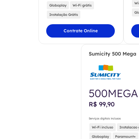
Wi
Globoplay
Wi-Fi grátis
Gl
Instalação Grátis
Contrate Online
Sumicity 500 Mega
500MEGA
R$ 99,90
Serviços digitais inclusos
Wi-Fi incluso
Instalacao 
Globoplay
Paramount+