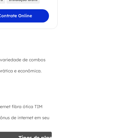
Contrate Online
 variedade de combos
prática e econômica.
rnet fibra ótica TIM
bônus de internet em seu
Tipos de planos