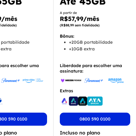
35GB
Até 45GB
A partir de
9/mês
R$57,99/mês
idelidade)
(R$88,99 sem fidelidade)
Bônus:
portabilidade
+20GB portabilidade
extra
+10GB extra
para escolher uma
Liberdade para escolher uma
assinatura:
Extras
800 590 0100
0800 590 0100
o plano
Incluso no plano