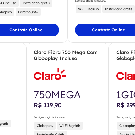
Serviços digitais inclusos
-Fi incluso
Instalacao gratis
Wi-Fi incluso
Instalacao gratis
oboplay
Paramount+
Contrate Online
Contrate Online
Claro Fibra 750 Mega Com
Claro F
Globoplay Incluso
Globopl
750MEGA
1G
R$ 119,90
R$ 29
Serviços digitais inclusos
Serviços digita
gratis
Globoplay
Wi-Fi 6 grátis
Globopla
Instalação Grátis
Ponto Ult