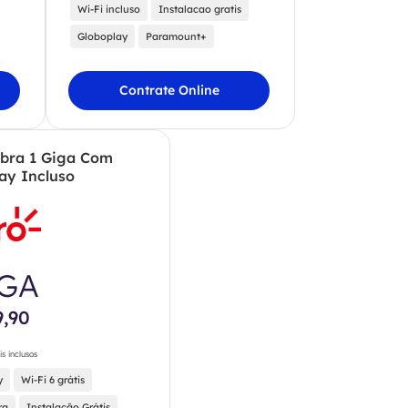
Wi-Fi incluso
Instalacao gratis
Globoplay
Paramount+
Contrate Online
ibra 1 Giga Com
ay Incluso
IGA
9,90
is inclusos
y
Wi-Fi 6 grátis
ra
Instalação Grátis