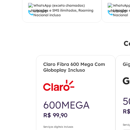
WhatsApp (exceto chamadas)
WhatsApp
Ligações e SMS ilimitados, Roaming
Ligações 
Nacional incluso
Nacional
C
Claro Fibra 600 Mega Com
Gi
Globoplay Incluso
5
600MEGA
R$
R$ 99,90
Serviç
Serviços digitais inclusos