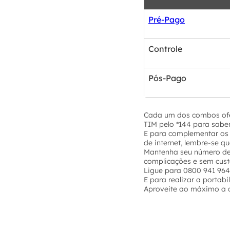
Pré-Pago
Controle
Pós-Pago
Cada um dos combos ofer
TIM pelo *144 para saber
E para complementar os b
de internet, lembre-se q
Mantenha seu número de 
complicações e sem cust
Ligue para 0800 941 9642
E para realizar a portab
Aproveite ao máximo a co