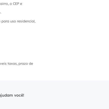
irro, o CEP e
.
para uso residencial,
íveis taxas, prazo de
ajudam você!