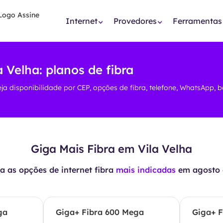
Internet
Provedores
Ferramentas
a Velha: planos de fibra
eja disponibilidade por CEP, opções de fibra, telefone, WhatsApp, 
Giga Mais Fibra em Vila Velha
 as opções de internet fibra
mais indicadas
em
agosto 
ga
Giga+ Fibra 600 Mega
Giga+ F