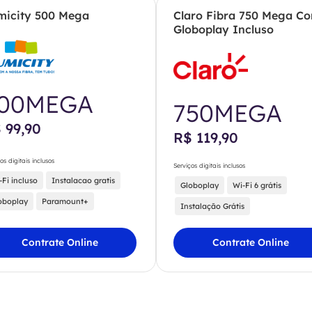
micity 500 Mega
Claro Fibra 750 Mega C
Globoplay Incluso
00MEGA
750MEGA
 99,90
R$ 119,90
os digitais inclusos
Serviços digitais inclusos
-Fi incluso
Instalacao gratis
Globoplay
Wi-Fi 6 grátis
oboplay
Paramount+
Instalação Grátis
Contrate Online
Contrate Online