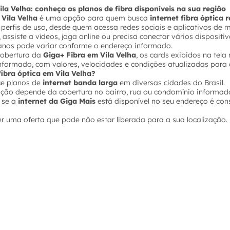
ila Velha: conheça os planos de fibra disponíveis na sua região
 Vila Velha
é uma opção para quem busca
internet fibra óptica r
s perfis de uso, desde quem acessa redes sociais e aplicativos d
 assiste a vídeos, joga online ou precisa conectar vários disposi
lanos pode variar conforme o endereço informado.
 cobertura da
Giga+ Fibra em Vila Velha
, os cards exibidos na tel
nformado, com valores, velocidades e condições atualizadas para 
fibra óptica em Vila Velha?
ce planos de
internet banda larga
em diversas cidades do Brasil.
tação depende da cobertura no bairro, rua ou condomínio informad
 se a
internet da Giga Mais
está disponível no seu endereço é con
er uma oferta que pode não estar liberada para a sua localização.