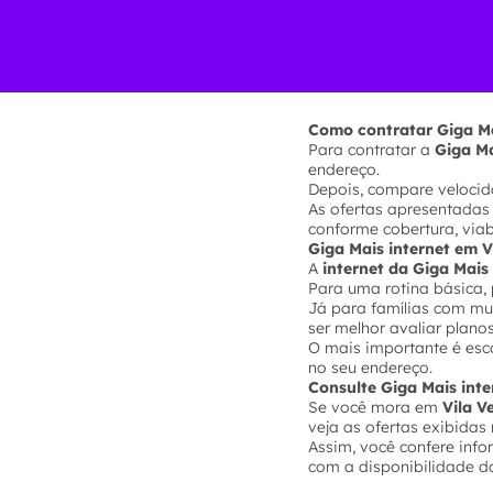
Como contratar Giga Ma
Para contratar a
Giga Ma
endereço.
Depois, compare velocida
As ofertas apresentadas
conforme cobertura, via
Giga Mais internet em 
A
internet da Giga Mais
Para uma rotina básica, 
Já para famílias com mui
ser melhor avaliar plano
O mais importante é esc
no seu endereço.
Consulte Giga Mais int
Se você mora em
Vila V
veja as ofertas exibidas 
Assim, você confere inf
com a disponibilidade da