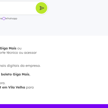
ne
Whatsapp
Giga Mais
ou
orte técnico ou acessar
nais digitais da empresa.
,
boleto Giga Mais
,
ora.
t em Vila Velha
para