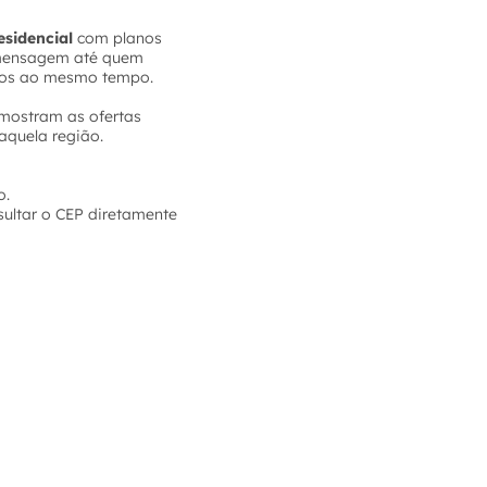
esidencial
com planos
e mensagem até quem
tivos ao mesmo tempo.
a mostram as ofertas
aquela região.
o.
sultar o CEP diretamente