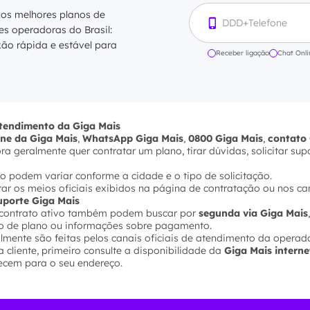
 os melhores planos de
res operadoras do Brasil:
xão rápida e estável para
Receber ligação
Chat Onli
atendimento da Giga Mais
one da Giga Mais
,
WhatsApp Giga Mais
,
0800 Giga Mais
,
contato 
 geralmente quer contratar um plano, tirar dúvidas, solicitar sup
o podem variar conforme a cidade e o tipo de solicitação.
ultar os meios oficiais exibidos na página de contratação ou nos ca
suporte Giga Mais
m contrato ativo também podem buscar por
segunda via Giga Mais
ção de plano ou informações sobre pagamento.
lmente são feitas pelos canais oficiais de atendimento da operad
 cliente, primeiro consulte a disponibilidade da
Giga Mais interne
ecem para o seu endereço.