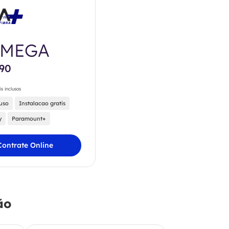
0MEGA
,90
is inclusos
luso
Instalacao gratis
y
Paramount+
Contrate Online
ão