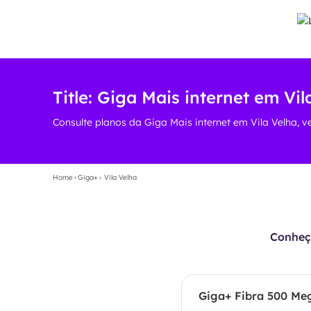
Title: Giga Mais internet em Vil
Consulte planos da Giga Mais internet em Vila Velha, v
Home
›
Giga+
›
Vila Velha
Conheça
Giga+ Fibra 500 Me