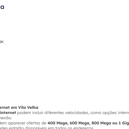
ma
r.
ternet em Vila Velha
internet
podem incluir diferentes velocidades, como opções inter
nexão.
dem aparecer ofertas de
400 Mega, 600 Mega, 800 Mega ou 1 Gi
ades estarão disponíveis em todos os endereços.