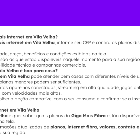
is internet em Vila Velha?
is internet em Vila Velha
, informe seu CEP e confira os planos di
de, preço, benefícios e condições exibidas na tela.
 são as que estão disponíveis naquele momento para a sua região
bilidade técnica e campanhas comerciais.
Vila Velha é boa para casa?
 em Vila Velha
pode atender bem casas com diferentes níveis de u
planos menores podem ser suficientes.
tos aparelhos conectados, streaming em alta qualidade, jogos onl
s com velocidades mais altas.
olher a opção compatível com o seu consumo e confirmar se a inst
ernet em Vila Velha
elha
e quer saber quais planos da
Giga Mais Fibra
estão disponívei
na tela.
ormações atualizadas de
planos, internet fibra, valores, contato 
 sua região.