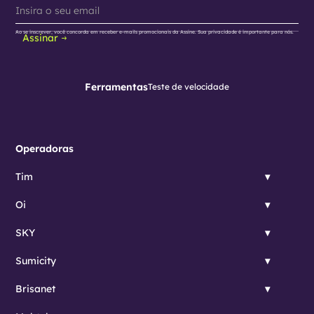
Ao se inscrever, você concorda em receber e-mails promocionais da Assine. Sua privacidade é importante para nós.
Assinar
Ferramentas
Teste de velocidade
Operadoras
Tim
Oi
SKY
Sumicity
Brisanet