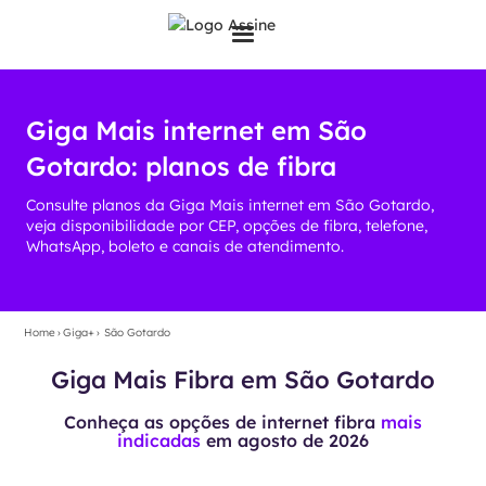
Giga Mais internet em São
Gotardo: planos de fibra
Consulte planos da Giga Mais internet em São Gotardo,
veja disponibilidade por CEP, opções de fibra, telefone,
WhatsApp, boleto e canais de atendimento.
Home
›
Giga+
›
São Gotardo
Giga Mais Fibra em São Gotardo
Conheça as opções de internet fibra
mais
indicadas
em
agosto de 2026