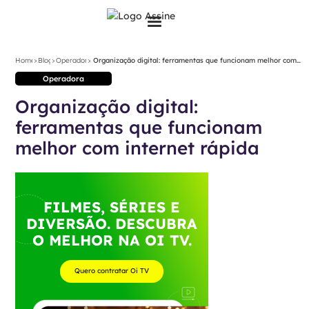
>
>
>
Home
Blog
Operadora
Organização digital: ferramentas que funcionam melhor com
internet rápida
Operadora
Organização digital:
ferramentas que funcionam
melhor com internet rápida
FILMES, SÉRIES E
DIVERSÃO. DESCUBRA
O MELHOR NA OI TV.
Quero contratar Oi TV