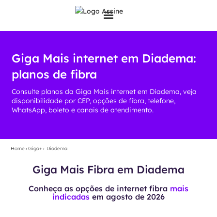
Giga Mais internet em Diadema:
planos de fibra
Consulte planos da Giga Mais internet em Diadema, veja
disponibilidade por CEP, opções de fibra, telefone,
WhatsApp, boleto e canais de atendimento.
Home
›
Giga+
›
Diadema
Giga Mais Fibra em Diadema
Conheça as opções de internet fibra
mais
indicadas
em
agosto de 2026