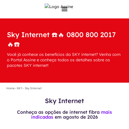
Sky Internet ☎️🔥 0800 800 2017
🔥☎️
Você já conhece os benefícios da SKY internet? Venha com
o Portal Assine e conheça todos os detalhes sobre os
pacotes SKY internet!
Home
›
SKY
›
Sky Internet
Sky Internet
Conheça as opções de internet fibra
mais
indicadas
em
agosto de 2026