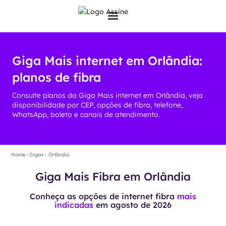
Giga Mais internet em Orlândia:
planos de fibra
Consulte planos da Giga Mais internet em Orlândia, veja
disponibilidade por CEP, opções de fibra, telefone,
WhatsApp, boleto e canais de atendimento.
Home
›
Giga+
›
Orlândia
Giga Mais Fibra em Orlândia
Conheça as opções de internet fibra
mais
indicadas
em
agosto de 2026