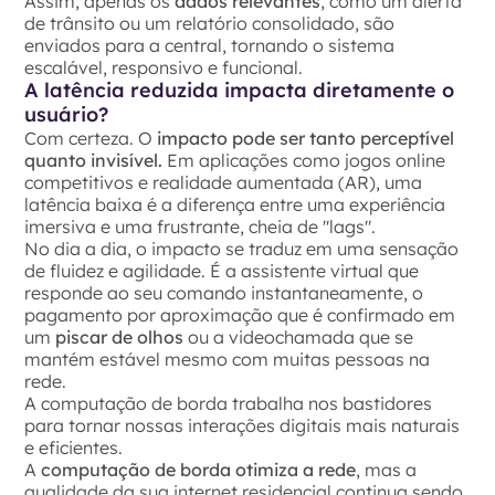
Assim, apenas os
dados relevantes
, como um alerta
de trânsito ou um relatório consolidado, são
enviados para a central, tornando o sistema
escalável, responsivo e funcional.
A latência reduzida impacta diretamente o
usuário?
Com certeza. O
impacto pode ser tanto perceptível
quanto invisível.
Em aplicações como jogos online
competitivos e realidade aumentada (AR), uma
latência baixa é a diferença entre uma experiência
imersiva e uma frustrante, cheia de "lags".
No dia a dia, o impacto se traduz em uma sensação
de fluidez e agilidade. É a assistente virtual que
responde ao seu comando instantaneamente, o
pagamento por aproximação que é confirmado em
um
piscar de olhos
ou a videochamada que se
mantém estável mesmo com muitas pessoas na
rede.
A computação de borda trabalha nos bastidores
para tornar nossas interações digitais mais naturais
e eficientes.
A
computação de borda otimiza a rede
, mas a
qualidade da sua internet residencial continua sendo