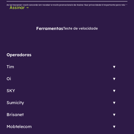
Ao se inscrever, você concorda em receber e-mails promocionais da Assine. Sua privacidade é importante para nós.
Assinar
Ferramentas
Teste de velocidade
Operadoras
Tim
Oi
SKY
Sumicity
Brisanet
Mobtelecom