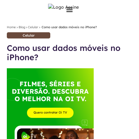
>
>
>
Home
Blog
Celular
Como usar dados móveis no iPhone?
Celular
Como usar dados móveis no
iPhone?
FILMES, SÉRIES E
DIVERSÃO. DESCUBRA
O MELHOR NA OI TV.
Quero contratar Oi TV