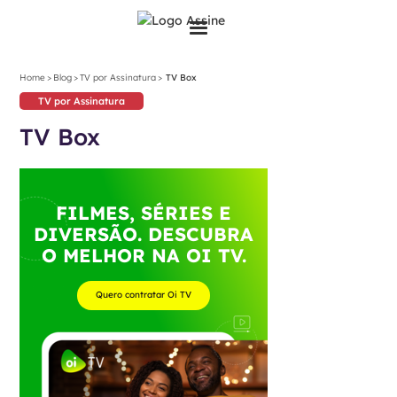
>
>
>
Home
Blog
TV por Assinatura
TV Box
TV por Assinatura
TV Box
FILMES, SÉRIES E
DIVERSÃO. DESCUBRA
O MELHOR NA OI TV.
Quero contratar Oi TV