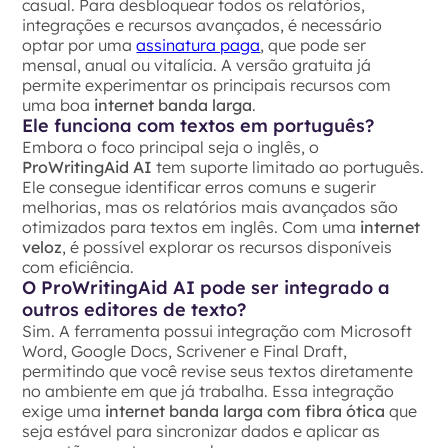
casual. Para desbloquear todos os relatórios,
integrações e recursos avançados, é necessário
optar por uma
assinatura paga
, que pode ser
mensal, anual ou vitalícia. A versão gratuita já
permite experimentar os principais recursos com
uma boa
internet banda larga
.
Ele funciona com textos em português?
Embora o foco principal seja o inglês, o
ProWritingAid AI
tem suporte limitado ao português.
Ele consegue identificar erros comuns e sugerir
melhorias, mas os relatórios mais avançados são
otimizados para textos em inglês. Com uma
internet
veloz
, é possível explorar os recursos disponíveis
com eficiência.
O ProWritingAid AI pode ser integrado a
outros editores de texto?
Sim. A ferramenta possui integração com Microsoft
Word, Google Docs, Scrivener e Final Draft,
permitindo que você revise seus textos diretamente
no ambiente em que já trabalha. Essa integração
exige uma
internet banda larga com fibra ótica
que
seja estável para sincronizar dados e aplicar as