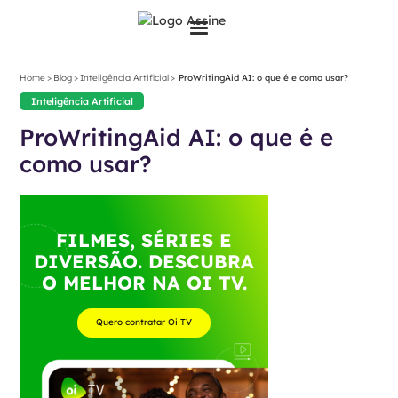
>
>
>
Home
Blog
Inteligência Artificial
ProWritingAid AI: o que é e como usar?
Inteligência Artificial
ProWritingAid AI: o que é e
como usar?
FILMES, SÉRIES E
DIVERSÃO. DESCUBRA
O MELHOR NA OI TV.
Quero contratar Oi TV