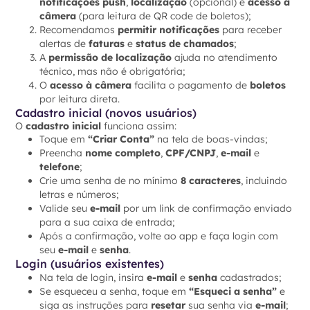
notificações push
,
localização
(opcional) e
acesso à
câmera
(para leitura de QR code de boletos);
Recomendamos
permitir notificações
para receber
alertas de
faturas
e
status de chamados
;
A
permissão de localização
ajuda no atendimento
técnico, mas não é obrigatória;
O
acesso à câmera
facilita o pagamento de
boletos
por leitura direta.
Cadastro inicial (novos usuários)
O
cadastro inicial
funciona assim:
Toque em
“Criar Conta”
na tela de boas-vindas;
Preencha
nome completo
,
CPF/CNPJ
,
e-mail
e
telefone
;
Crie uma senha de no mínimo
8 caracteres
, incluindo
letras e números;
Valide seu
e-mail
por um link de confirmação enviado
para a sua caixa de entrada;
Após a confirmação, volte ao app e faça login com
seu
e-mail
e
senha
.
Login (usuários existentes)
Na tela de login, insira
e-mail
e
senha
cadastrados;
Se esqueceu a senha, toque em
“Esqueci a senha”
e
siga as instruções para
resetar
sua senha via
e-mail
;