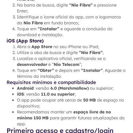
Na barra de busca, digite
“Nio Fibra”
e pressione
Enter;
Identifique o ícone oficial do app, com a logomarca
da
Nio Fibra
em fundo branco;
Toque em
“Instalar”
e aguarde a conclusão do
download e instalação.
iOS (App Store)
Abra a
App Store
no seu iPhone ou iPad;
Utilize a aba de busca e digite
“Nio Fibra”
;
Localize o aplicativo oficial, verificando se o
desenvolvedor
é “
Nio Telecom
”;
Toque em
“Obter”
e depois em
“Instalar”
. Aguarde o
término da instalação.
Requisitos mínimos e compatibilidade
Android
: versão
6.0 (Marshmallow)
ou superior;
iOS
: versão
11.0 ou superior
;
O app pode ocupar até cerca de
50 MB
de espaço no
dispositivo;
Recomendamos manter um
espaço livre de no
mínimo 150 MB
para garantir futuras atualizações do
app.
Primeiro acesso e cadastro/login