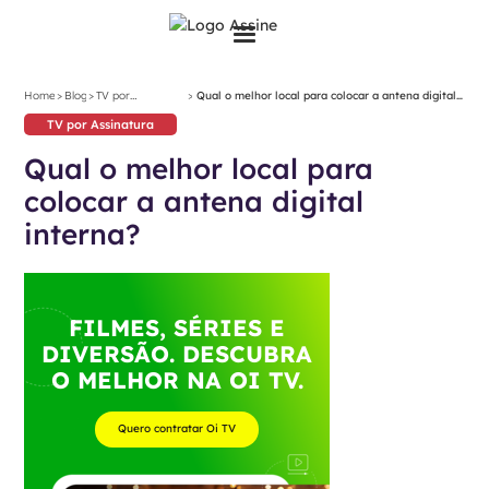
>
>
>
Home
Blog
TV por
Qual o melhor local para colocar a antena digital
Assinatura
interna?
TV por Assinatura
Qual o melhor local para
colocar a antena digital
interna?
FILMES, SÉRIES E
DIVERSÃO. DESCUBRA
O MELHOR NA OI TV.
Quero contratar Oi TV