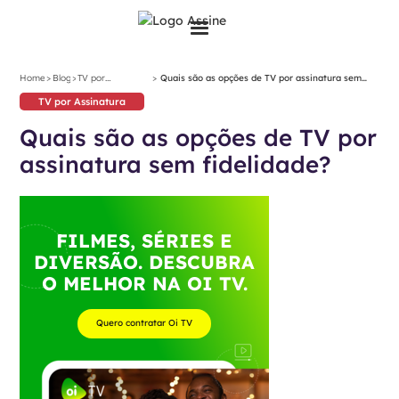
>
>
>
Home
Blog
TV por
Quais são as opções de TV por assinatura sem
Assinatura
fidelidade?
TV por Assinatura
Quais são as opções de TV por
assinatura sem fidelidade?
FILMES, SÉRIES E
DIVERSÃO. DESCUBRA
O MELHOR NA OI TV.
Quero contratar Oi TV