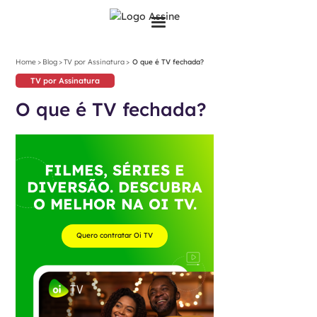
>
>
>
Home
Blog
TV por Assinatura
O que é TV fechada?
TV por Assinatura
O que é TV fechada?
FILMES, SÉRIES E
DIVERSÃO. DESCUBRA
O MELHOR NA OI TV.
Quero contratar Oi TV