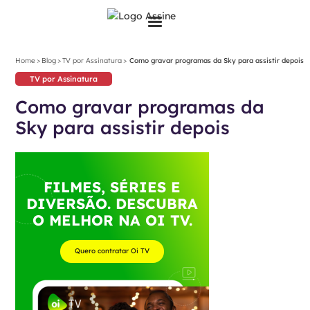
>
>
>
Home
Blog
TV por Assinatura
Como gravar programas da Sky para assistir depois
TV por Assinatura
Como gravar programas da
Sky para assistir depois
FILMES, SÉRIES E
DIVERSÃO. DESCUBRA
O MELHOR NA OI TV.
Quero contratar Oi TV