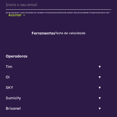
Ao se inscrever, você concorda em receber e-mails promocionais da Assine. Sua privacidade é importante para nós.
Assinar
Ferramentas
Teste de velocidade
Operadoras
Tim
Oi
SKY
Sumicity
Brisanet