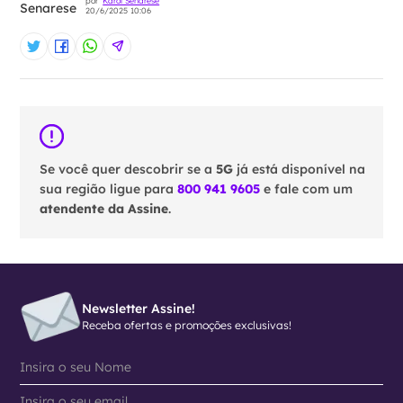
por
Karol Senarese
20/6/2025 10:06
Se você quer descobrir se a
5G
já está disponível na
sua região ligue para
800 941 9605
e fale com um
atendente da Assine
.
Newsletter Assine!
Receba ofertas e promoções exclusivas!