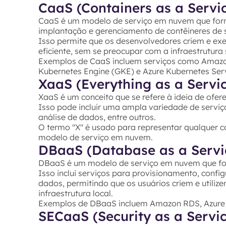
CaaS (Containers as a Servi
CaaS é um modelo de serviço em nuvem que for
implantação e gerenciamento de contêineres de s
Isso permite que os desenvolvedores criem e exe
eficiente, sem se preocupar com a infraestrutura
Exemplos de CaaS incluem serviços como Amazon 
Kubernetes Engine (GKE) e Azure Kubernetes Serv
XaaS (Everything as a Servi
XaaS é um conceito que se refere à ideia de ofer
Isso pode incluir uma ampla variedade de serv
análise de dados, entre outros.
O termo "X" é usado para representar qualquer coi
modelo de serviço em nuvem.
DBaaS (Database as a Servi
DBaaS é um modelo de serviço em nuvem que for
Isso inclui serviços para provisionamento, con
dados, permitindo que os usuários criem e utili
infraestrutura local.
Exemplos de DBaaS incluem Amazon RDS, Azure
SECaaS (Security as a Servi