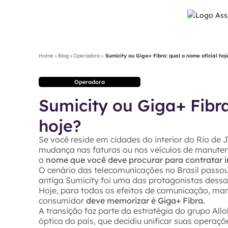
Home
>
Blog
>
Operadora
>
Sumicity ou Giga+ Fibra: qual o nome oficial hoj
Operadora
Sumicity ou Giga+ Fibra
hoje?
Se você reside em cidades do interior do Rio de 
mudança nas faturas ou nos veículos de manuten
o
nome que você deve procurar para contratar 
O cenário das telecomunicações no Brasil passo
antiga Sumicity foi uma das protagonistas dessa
Hoje, para todos os efeitos de comunicação, mar
consumidor
deve memorizar é Giga+ Fibra.
A transição faz parte da estratégia do grupo All
óptica do país, que decidiu unificar suas operaç