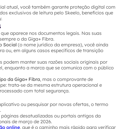
cial atual, você também garante proteção digital com
os exclusivos de leitura pelo Skeelo, benefícios que
.
s
que aparece nos documentos legais. Nas suas
 sempre o da Giga+ Fibra.
o Social
(o nome jurídico da empresa), você ainda
ra ou, em alguns casos específicos de transição
s podem manter suas razões sociais originais por
tel, enquanto a marca que se comunica com o público
ipo da Giga+ Fibra
, mas o comprovante de
pe: trata-se da mesma estrutura operacional e
processado com total segurança.
 aplicativo ou pesquisar por novas ofertas, o termo
".
m páginas desatualizadas ou portais antigos da
onais de março de 2026.
ão online
, que é o caminho mais rápido para verificar