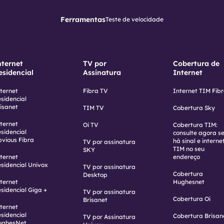
Ferramentas
Teste de velocidade
nternet
TV por
Cobertura de
esidencial
Assinatura
Internet
ternet
Fibra TV
Internet TIM Fib
sidencial
isanet
TIM TV
Cobertura Sky
ternet
Oi TV
Cobertura TIM:
sidencial
consulte agora s
vious Fibra
há sinal e interne
TV por assinatura
TIM no seu
SKY
ternet
endereço
sidencial Univox
TV por assinatura
Cobertura
Desktop
ternet
Hughesnet
sidencial Giga +
TV por assinatura
Cobertura Oi
Brisanet
ternet
sidencial
Cobertura Brisan
TV por Assinatura
ughesNet