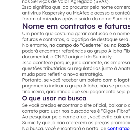
nos Serviços de Valor Agregado (SVAs).
Isso significa que, ao procurar pelo nome comer
antivírus Kaspersky ou McAfee e acesso a conteúd
foram otimizados após a saída do nome Sumicity
Nome em contratos e fatura
Um ponto que costuma gerar confusão é o nome 
faturas e contratos, o logotipo de destaque será
No entanto,
no campo do "Cedente" ou na Razã
poderá encontrar referências ao grupo Alloha Fib
documental, o CNPJ original da Sumicity.
Isso acontece porque, juridicamente, as empresa
questões tributárias ou regulatórias junto à Ana
muda para refletir a nova estratégia.
Portanto, se você receber um
boleto com o logot
pagamento indicar o grupo Alloha, não se preocu
financeira, garantindo que seu pagamento seja 
O que usar na busca
Se você precisa encontrar o site oficial, baixar o
correto para usar nos buscadores é "Giga+ Fibra
Ao pesquisar pelo nome atual, você evita cair e
Sumicity que já não oferecem os preços promoci
Na busca, você encontrará o portal de
contrataç