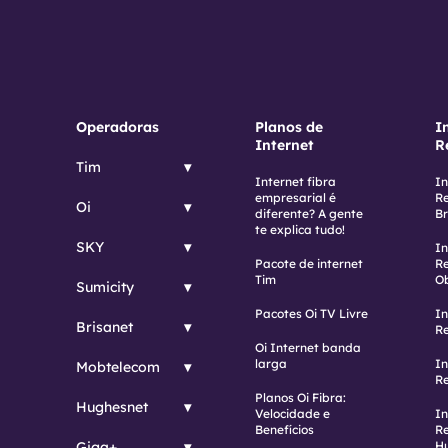
Operadoras
Planos de
I
Internet
R
Tim
Internet fibra
In
empresarial é
Re
Oi
diferente? A gente
Br
te explica tudo!
SKY
In
Pacote de internet
Re
Tim
Ob
Sumicity
Pacotes Oi TV Livre
In
Brisanet
Re
Oi Internet banda
larga
In
Mobtelecom
Re
Planos Oi Fibra:
Hughesnet
Velocidade e
In
Benefícios
Re
Giga+
H