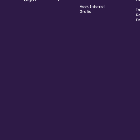
Veek Internet
In
Grátis
Re
D