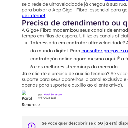
se a rede de ultravelocidade já chegou à sua rua.
para baixar o App Giga+ Fibra, essencial para ge
de internet
.
Precisa de atendimento ou q
A
Giga+ Fibra modernizou seus canais de entra
tempo em filas de espera. Utilize os canais ofic
Interessado em contratar ultravelocidade?
A
do mundo digital. Para
consultar preços e a 
contratação online agora mesmo aqui. É a fo
6 e os melhores streamings do mercado.
Já é cliente e precisa de auxílio técnico?
Se você 
suporte para seus aparelhos, o canal exclusivo e
apenas para suporte e auxílio ao cliente ativo).
por
Karol Senarese
6/5/2026 11:16
Se você quer descobrir se a
5G
já está disp