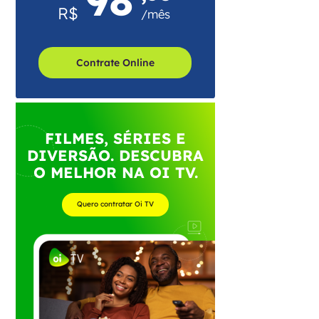
R$
/mês
Contrate Online
FILMES, SÉRIES E
DIVERSÃO. DESCUBRA
O MELHOR NA OI TV.
Quero contratar Oi TV