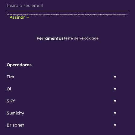
Ao se inscrever, você concorda em receber e-mails promocionais da Assine. Sua privacidade é importante para nós.
Assinar
Ferramentas
Teste de velocidade
Operadoras
Tim
Oi
SKY
Sumicity
Brisanet