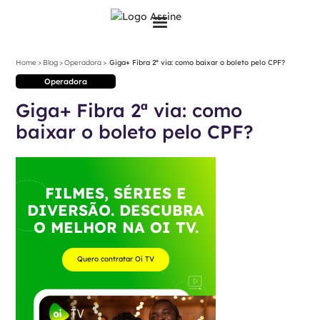
>
>
>
Home
Blog
Operadora
Giga+ Fibra 2ª via: como baixar o boleto pelo CPF?
Operadora
Giga+ Fibra 2ª via: como
baixar o boleto pelo CPF?
FILMES, SÉRIES E
DIVERSÃO. DESCUBRA
O MELHOR NA OI TV.
Quero contratar Oi TV